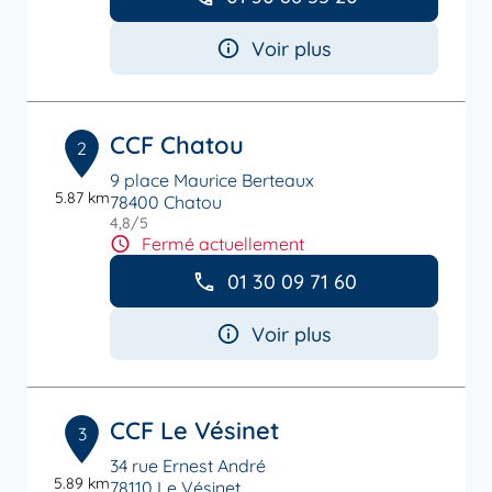
Voir plus
CCF Chatou
2
9 place Maurice Berteaux
5.87 km
78400 Chatou
4,8
/5
Note de 4.8 sur 5
Fermé actuellement
01 30 09 71 60
Voir plus
CCF Le Vésinet
3
34 rue Ernest André
5.89 km
78110 Le Vésinet