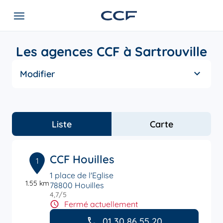
Les agences CCF à Sartrouville
Modifier
Liste
Carte
CCF Houilles
1
1 place de l'Eglise
1.55 km
78800 Houilles
4,7
/5
Note de 4.7 sur 5
Fermé actuellement
01 30 86 55 20