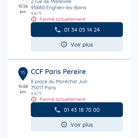
2 rue de Malleville
10.56
95880 Enghien-les-Bains
km
4,6
/5
Note de 4.6 sur 5
Fermé actuellement
01 34 05 14 24
Voir plus
CCF Paris Pereire
15
8 place du Maréchal Juin
10.68
75017 Paris
km
4,6
/5
Note de 4.6 sur 5
Fermé actuellement
01 43 18 70 00
Voir plus