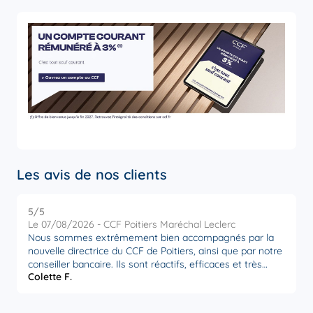
Les avis de nos clients
5
/5
5
Note de 5 sur 5
Le 07/08/2026 - CCF Poitiers Maréchal Leclerc
L
Nous sommes extrêmement bien accompagnés par la
U
nouvelle directrice du CCF de Poitiers, ainsi que par notre
relat
conseiller bancaire. Ils sont réactifs, efficaces et très
. I
Colette F.
J
attentifs à nos besoins. Nous sommes très satisfaits par
trouver l
la disponibilité et l’écoute de ces personnes,
D
actuellement en poste à Poitiers. Merci à eux.
"