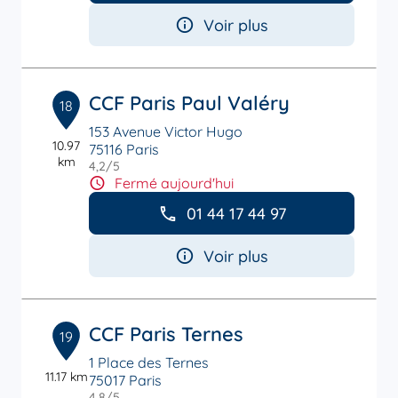
Voir plus
CCF Paris Paul Valéry
18
153 Avenue Victor Hugo
10.97
75116 Paris
km
4,2
/5
Note de 4.2 sur 5
Fermé aujourd'hui
01 44 17 44 97
Voir plus
CCF Paris Ternes
19
1 Place des Ternes
11.17 km
75017 Paris
4,8
/5
Note de 4.8 sur 5