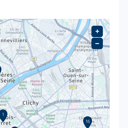
+
−
1
16