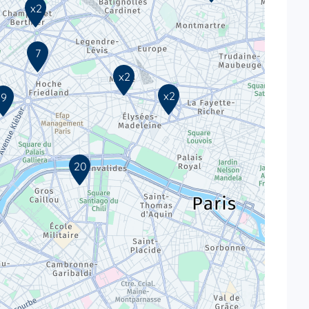
x2
7
x2
x2
9
20