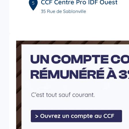
CCF Centre Pro IDF Ouest
5
35 Rue de Sablonville
1.77 km
92200 Neuilly-sur-Seine
Ouvert 09:00 - 12:45
01 55 69 74 74
Voi
CCF Neuilly Sablons
6
35 rue de Sablonville
1.78 km
92200 Neuilly-sur-Seine
Ouvert 09:00 - 12:45
01 41 43 28 43
Voi
CCF Paris Ternes
7
1 Place des Ternes
1.98 km
75017 Paris