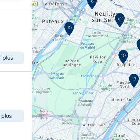
8
x2
15
10
r plus
17
 plus