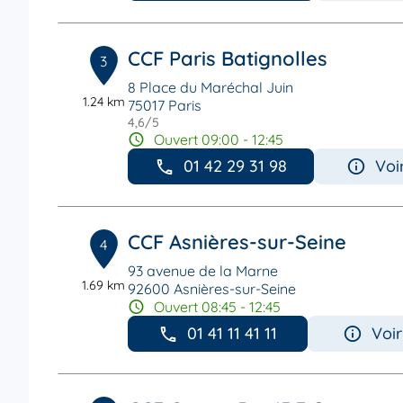
CCF Paris Batignolles
3
8 Place du Maréchal Juin
1.24 km
75017 Paris
4,6
/5
Note de 4.6 sur 5
Ouvert 09:00 - 12:45
01 42 29 31 98
Voi
CCF Asnières-sur-Seine
4
93 avenue de la Marne
1.69 km
92600 Asnières-sur-Seine
Ouvert 08:45 - 12:45
01 41 11 41 11
Voir