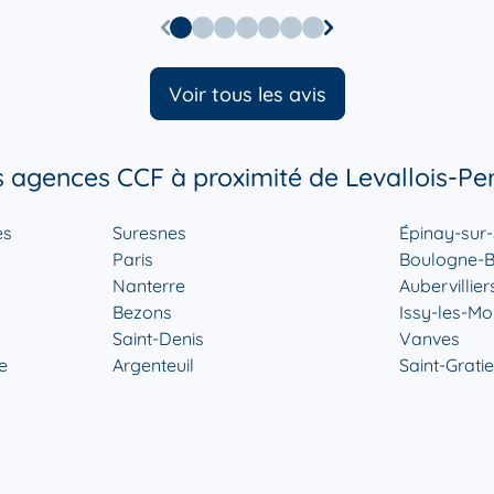
des explications simples (à la portée de tous )et surtout
rassurantes . Enfin une banque humaine ! . j ai enfin
trouvé "Ma banque " Bon , Poussez leur porte et laissez
vous guider .
Voir tous les avis
s agences CCF à proximité de Levallois-Per
r plus
es
Suresnes
Épinay-sur-
Paris
Boulogne-Bi
Nanterre
Aubervillier
Bezons
Issy-les-Mo
Saint-Denis
Vanves
e
Argenteuil
Saint-Grati
r plus