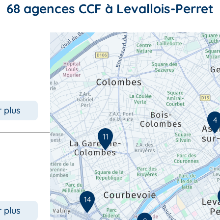
68 agences CCF à Levallois-Perret
r plus
4
11
14
r plus