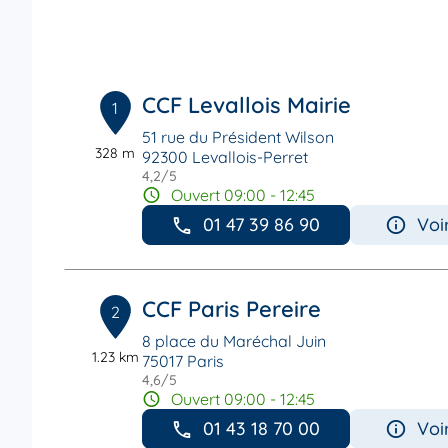
CCF Levallois Mairie
1
51 rue du Président Wilson
328 m
92300 Levallois-Perret
4,2
/5
Note de 4.2 sur 5
Ouvert 09:00 - 12:45
01 47 39 86 90
Voi
CCF Paris Pereire
2
8 place du Maréchal Juin
1.23 km
75017 Paris
4,6
/5
Note de 4.6 sur 5
Ouvert 09:00 - 12:45
01 43 18 70 00
Voi