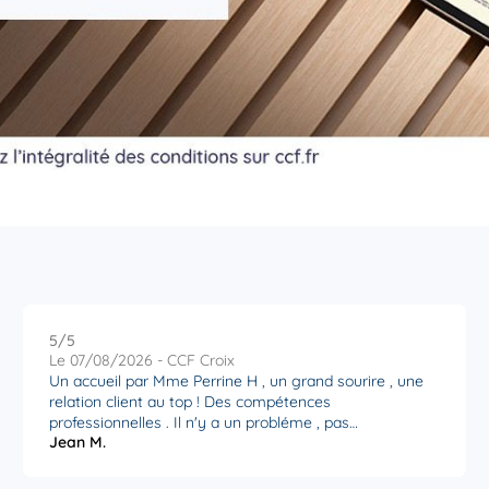
r plus
r plus
5
/5
Note de 5 sur 5
Le 07/08/2026 - CCF Croix
Un accueil par Mme Perrine H , un grand sourire , une
relation client au top ! Des compétences
professionnelles . Il n'y a un probléme , pas
Jean M.
d'inquiétudes je vais vous trouver la solution . Ensuite
Terence A ( Mr le directeur) De la reflexion , une étude
r plus
adaptée , des conseils et "Action" . C'est un expert avec