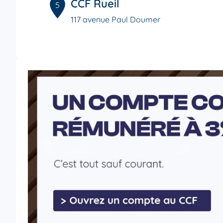
CCF Rueil
5
117 avenue Paul Doumer
8.15 km
92500 Rueil-Malmaison
Fermé actuellement
01 41 39 87 90
Voi
CCF La Garenne-Colombes
6
10 Rond Point du Souvenir Français
8.51 km
92250 La Garenne-Colombes
Fermé actuellement
01 55 66 01 90
Voi
CCF La Défense
7
7 place de la Défense
9.2 km
92400 Courbevoie