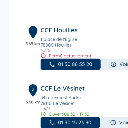
CCF Houilles
1
1 place de l'Eglise
3.65 km
78800 Houilles
4,7
/5
Note de 4.7 sur 5
Fermé actuellement
01 30 86 55 20
Voi
CCF Le Vésinet
2
34 rue Ernest André
6.68 km
78110 Le Vésinet
4,6
/5
Note de 4.6 sur 5
Ouvert 08:30 - 17:30
01 30 15 23 90
Voi