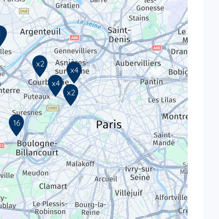
1
x2
x4
x4
x2
16