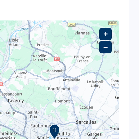
+
−
11