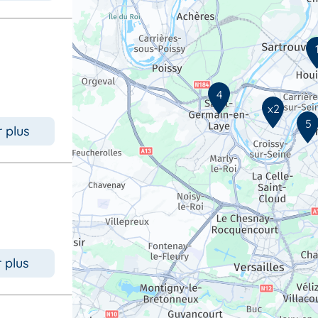
4
x2
5
r plus
r plus