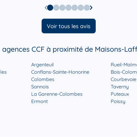
Voir tous les avis
 agences CCF à proximité de Maisons-Laff
r plus
Argenteuil
Rueil-Malm
les
Conflans-Sainte-Honorine
Bois-Colo
Colombes
Courbevoie
Sannois
Taverny
La Garenne-Colombes
Puteaux
Ermont
Poissy
r plus