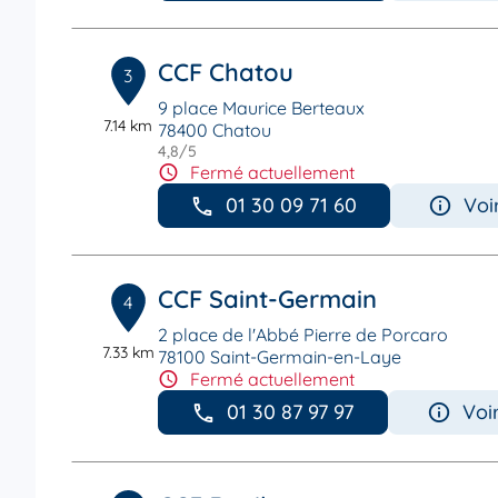
CCF Chatou
3
9 place Maurice Berteaux
7.14 km
78400 Chatou
4,8
/5
Note de 4.8 sur 5
Fermé actuellement
01 30 09 71 60
Voi
CCF Saint-Germain
4
2 place de l'Abbé Pierre de Porcaro
7.33 km
78100 Saint-Germain-en-Laye
Fermé actuellement
01 30 87 97 97
Voi