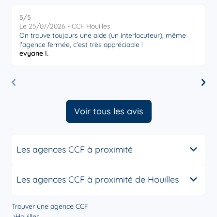
5
/5
5
Note de 5 sur 5
Le 25/07/2026 - CCF Houilles
L
On trouve toujours une aide (un interlocuteur), même
l'agence fermée, c'est très appréciable !
evyane l.
J
Voir tous les avis
Les agences CCF à proximité
Les agences CCF à proximité de Houilles
Trouver une agence CCF
Houilles