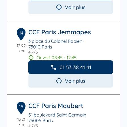
Voir plus
CCF Paris Jemmapes
14
3 place du Colonel Fabien
12.92
75010 Paris
km
4,7
/5
Note de 4.7 sur 5
Ouvert 08:45 - 12:45
01 53 38 41 41
Voir plus
CCF Paris Maubert
15
51 boulevard Saint-Germain
13.21
75005 Paris
km
4,7
/5
Note de 4.7 sur 5