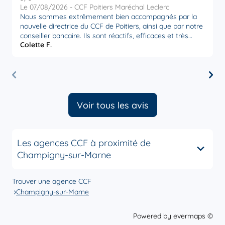
Le 07/08/2026 - CCF Poitiers Maréchal Leclerc
L
Nous sommes extrêmement bien accompagnés par la
U
nouvelle directrice du CCF de Poitiers, ainsi que par notre
relat
conseiller bancaire. Ils sont réactifs, efficaces et très
. I
Colette F.
J
attentifs à nos besoins. Nous sommes très satisfaits par
trouver l
la disponibilité et l’écoute de ces personnes,
D
actuellement en poste à Poitiers. Merci à eux.
"
la 
b
P
Voir tous les avis
Les agences CCF à proximité de
Champigny-sur-Marne
Trouver une agence CCF
Champigny-sur-Marne
Powered by
evermaps ©