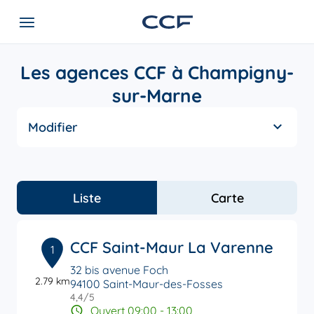
Les agences CCF à Champigny-
sur-Marne
Modifier
Liste
Carte
CCF Saint-Maur La Varenne
1
32 bis avenue Foch
2.79 km
94100 Saint-Maur-des-Fosses
4,4
/5
Note de 4.4 sur 5
Ouvert 09:00 - 13:00