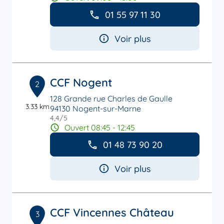
01 55 97 11 30
Voir plus
CCF Nogent
2
128 Grande rue Charles de Gaulle
3.33 km
94130 Nogent-sur-Marne
4,4
/5
Note de 4.4 sur 5
Ouvert 08:45 - 12:45
01 48 73 90 20
Voir plus
CCF Vincennes Château
3