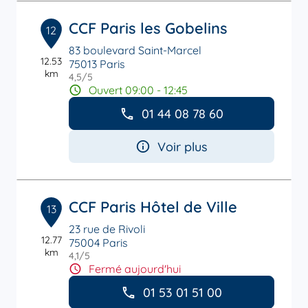
CCF Paris les Gobelins
12
83 boulevard Saint-Marcel
12.53
75013 Paris
km
4,5
/5
Note de 4.5 sur 5
Ouvert 09:00 - 12:45
01 44 08 78 60
Voir plus
CCF Paris Hôtel de Ville
13
23 rue de Rivoli
12.77
75004 Paris
km
4,1
/5
Note de 4.1 sur 5
Fermé aujourd'hui
01 53 01 51 00