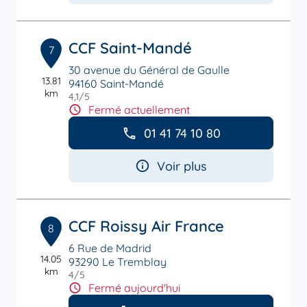
CCF Saint-Mandé
7
30 avenue du Général de Gaulle
13.81
94160 Saint-Mandé
km
4,1
/5
Note de 4.1 sur 5
Fermé actuellement
01 41 74 10 80
Voir plus
CCF Roissy Air France
8
6 Rue de Madrid
14.05
93290 Le Tremblay
km
4
/5
Note de 4 sur 5
Fermé aujourd'hui