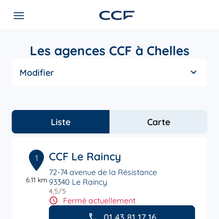
Les agences CCF à Chelles
Modifier
Liste
Carte
CCF Le Raincy
1
72-74 avenue de la Résistance
6.11 km
93340 Le Raincy
4,5
/5
Note de 4.5 sur 5
Fermé actuellement
01 43 81 17 16