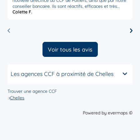
nouvelle directrice du CCF de Poitiers, ainsi que par notre
relat
conseiller bancaire. Ils sont réactifs, efficaces et très
. I
Colette F.
J
attentifs à nos besoins. Nous sommes très satisfaits par
trouver l
la disponibilité et l’écoute de ces personnes,
D
actuellement en poste à Poitiers. Merci à eux.
"
la 
b
P
Voir tous les avis
Les agences CCF à proximité de Chelles
Trouver une agence CCF
Chelles
Powered by
evermaps ©