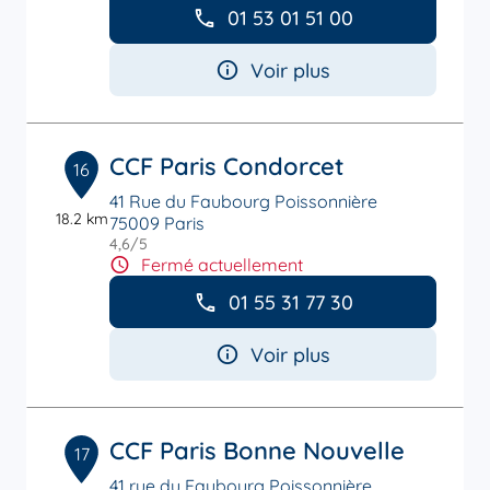
01 53 01 51 00
Voir plus
CCF Paris Condorcet
16
41 Rue du Faubourg Poissonnière
18.2 km
75009 Paris
4,6
/5
Note de 4.6 sur 5
Fermé actuellement
01 55 31 77 30
Voir plus
CCF Paris Bonne Nouvelle
17
41 rue du Faubourg Poissonnière