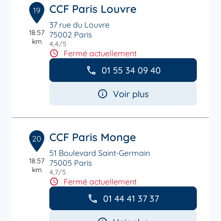
CCF Paris Louvre
19
37 rue du Louvre
18.57
75002 Paris
km
4,4
/5
Note de 4.4 sur 5
Fermé actuellement
01 55 34 09 40
Voir plus
CCF Paris Monge
20
51 Boulevard Saint-Germain
18.57
75005 Paris
km
4,7
/5
Note de 4.7 sur 5
Fermé actuellement
01 44 41 37 37