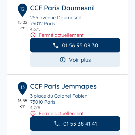
CCF Paris Daumesnil
12
255 avenue Daumesnil
15.02
75012 Paris
km
4,6
/5
Note de 4.6 sur 5
Fermé actuellement
01 56 95 08 30
Voir plus
CCF Paris Jemmapes
13
3 place du Colonel Fabien
16.55
75010 Paris
km
4,7
/5
Note de 4.7 sur 5
Fermé actuellement
01 53 38 41 41