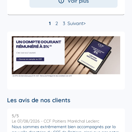
Voir plus
1
2
3
Suivant
Les avis de nos clients
5
/5
5
Note de 5 sur 5
Le 07/08/2026 - CCF Poitiers Maréchal Leclerc
L
Nous sommes extrêmement bien accompagnés par la
U