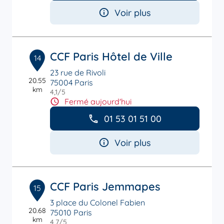
Voir plus
CCF Paris Hôtel de Ville
14
23 rue de Rivoli
20.55
75004 Paris
km
4,1
/5
Note de 4.1 sur 5
Fermé aujourd'hui
01 53 01 51 00
Voir plus
CCF Paris Jemmapes
15
3 place du Colonel Fabien
20.68
75010 Paris
km
4,7
/5
Note de 4.7 sur 5