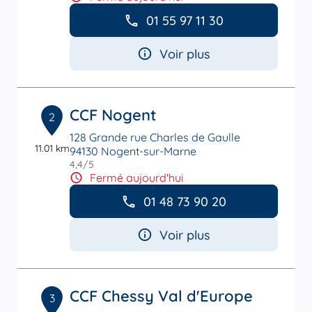
01 55 97 11 30
Voir plus
CCF Nogent
2
128 Grande rue Charles de Gaulle
11.01 km
94130 Nogent-sur-Marne
4,4
/5
Note de 4.4 sur 5
Fermé aujourd'hui
01 48 73 90 20
Voir plus
CCF Chessy Val d'Europe
3