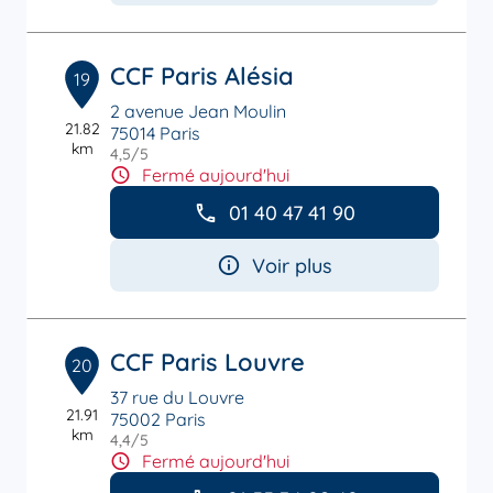
CCF Paris Alésia
19
2 avenue Jean Moulin
21.82
75014 Paris
km
4,5
/5
Note de 4.5 sur 5
Fermé aujourd'hui
01 40 47 41 90
Voir plus
CCF Paris Louvre
20
37 rue du Louvre
21.91
75002 Paris
km
4,4
/5
Note de 4.4 sur 5
Fermé aujourd'hui