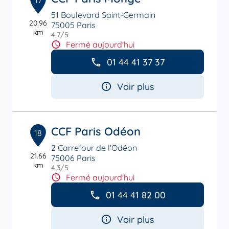
17
51 Boulevard Saint-Germain
20.96
75005 Paris
km
4,7
/5
Note de 4.7 sur 5
Fermé aujourd'hui
01 44 41 37 37
Voir plus
CCF Paris Odéon
18
2 Carrefour de l'Odéon
21.66
75006 Paris
km
4,3
/5
Note de 4.3 sur 5
Fermé aujourd'hui
01 44 41 82 00
Voir plus