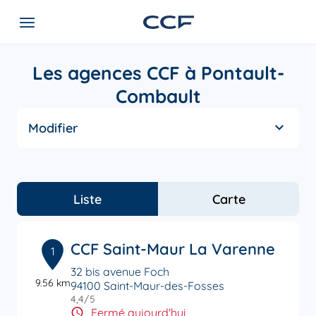
Les agences CCF à Pontault-
Combault
Modifier
Liste
Carte
CCF Saint-Maur La Varenne
1
32 bis avenue Foch
9.56 km
94100 Saint-Maur-des-Fosses
4,4
/5
Note de 4.4 sur 5
Fermé aujourd'hui