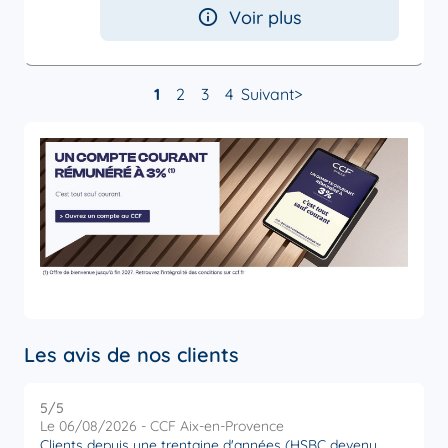
Voir plus
1
2
3
4
Suivant
Les avis de nos clients
5
/5
5
Note de 5 sur 5
Le 06/08/2026 - CCF Aix-en-Provence
L
Clients depuis une trentaine d'années (HSBC devenu
R