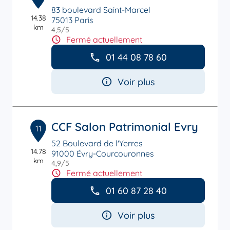
83 boulevard Saint-Marcel
14.38
75013 Paris
km
4,5
/5
Note de 4.5 sur 5
Fermé actuellement
01 44 08 78 60
Voir plus
CCF Salon Patrimonial Evry
11
52 Boulevard de l'Yerres
14.78
91000 Évry-Courcouronnes
km
4,9
/5
Note de 4.9 sur 5
Fermé actuellement
01 60 87 28 40
Voir plus