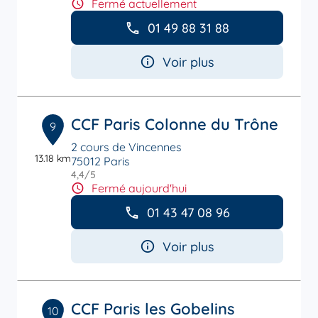
Fermé actuellement
01 49 88 31 88
Voir plus
CCF Paris Colonne du Trône
9
2 cours de Vincennes
13.18 km
75012 Paris
4,4
/5
Note de 4.4 sur 5
Fermé aujourd'hui
01 43 47 08 96
Voir plus
CCF Paris les Gobelins
10