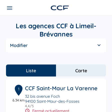
Les agences CCF à Limeil-
Brévannes
Modifier
Liste
Carte
CCF Saint-Maur La Varenne
1
32 bis avenue Foch
6.34 km
94100 Saint-Maur-des-Fosses
4,4
/5
Note de 4.4 sur 5
Fermé actuellement