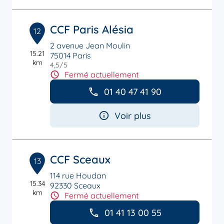
CCF Paris Alésia
12
2 avenue Jean Moulin
15.21
75014 Paris
km
4,5
/5
Note de 4.5 sur 5
Fermé actuellement
01 40 47 41 90
Voir plus
CCF Sceaux
13
114 rue Houdan
15.34
92330 Sceaux
km
Fermé actuellement
01 41 13 00 55