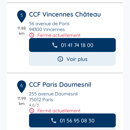
CCF Vincennes Château
5
56 avenue de Paris
11.88
94300 Vincennes
km
Fermé actuellement
01 41 74 18 00
Voir plus
CCF Paris Daumesnil
6
255 avenue Daumesnil
11.99
75012 Paris
km
4,6
/5
Note de 4.6 sur 5
Fermé actuellement
01 56 95 08 30