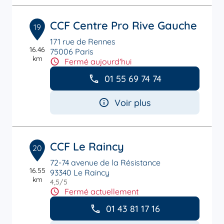
CCF Centre Pro Rive Gauche
19
171 rue de Rennes
16.46
75006 Paris
km
Fermé aujourd'hui
01 55 69 74 74
Voir plus
CCF Le Raincy
20
72-74 avenue de la Résistance
16.55
93340 Le Raincy
km
4,5
/5
Note de 4.5 sur 5
Fermé actuellement
01 43 81 17 16