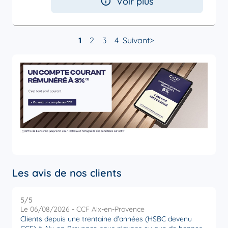
Voir plus
1
2
3
4
Suivant
Les avis de nos clients
5
/5
5
Note de 5 sur 5
Le 06/08/2026 - CCF Aix-en-Provence
L
Clients depuis une trentaine d'années (HSBC devenu
R