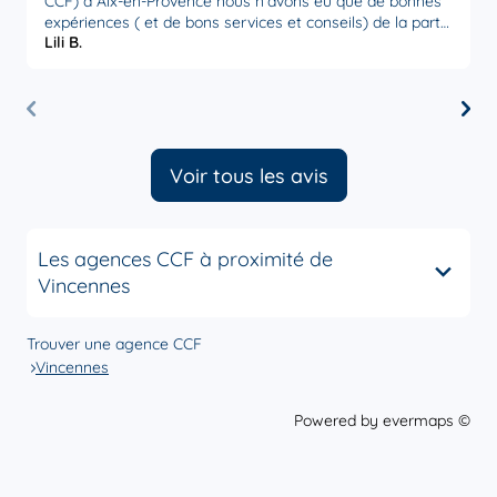
CCF) à Aix-en-Provence nous n'avons eu que de bonnes
p
expériences ( et de bons services et conseils) de la part
p
Lili B.
S
de l' équipe que ce soit le directeur d'agence ou notre
M
conseillère Sophie Baudonnière qui est très attentive et
réactive à nos demandes. Établissement sérieux que l'on
peut recommander.
Voir tous les avis
Les agences CCF à proximité de
Vincennes
Trouver une agence CCF
Vincennes
Powered by
evermaps ©