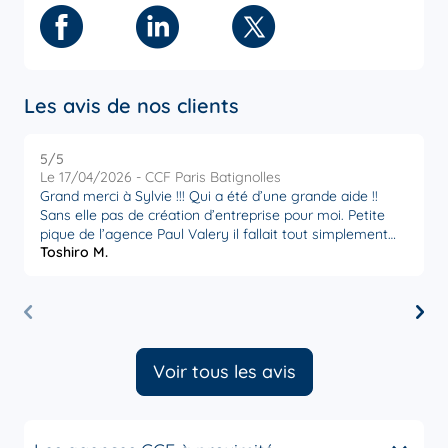
Facebook
Linkedin
Twitter
Les avis de nos clients
5
/5
5
Note de 5 sur 5
Le 17/04/2026 - CCF Paris Batignolles
L
Grand merci à Sylvie !!! Qui a été d’une grande aide !!
T
Sans elle pas de création d’entreprise pour moi. Petite
s
pique de l’agence Paul Valery il fallait tout simplement
Toshiro M.
C
me dire de venir en agence 😔
Voir tous les avis