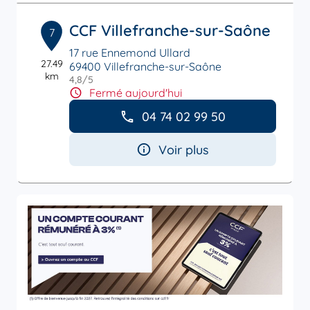
CCF Villefranche-sur-Saône
7
17 rue Ennemond Ullard
27.49
69400 Villefranche-sur-Saône
km
4,8
/5
Note de 4.8 sur 5
Fermé aujourd'hui
04 74 02 99 50
Voir plus