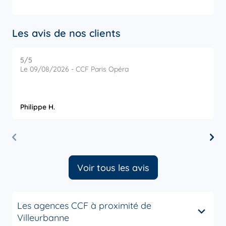
Les avis de nos clients
5
/5
5
Note de 5 sur 5
Le 09/08/2026 - CCF Paris Opéra
L
P
Philippe H.
G
Voir tous les avis
Les agences CCF à proximité de
Villeurbanne