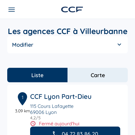
Les agences CCF à Villeurbanne
Modifier
Liste
Carte
CCF Lyon Part-Dieu
1
115 Cours Lafayette
3.09 km
69006 Lyon
4,2
/5
Note de 4.2 sur 5
Fermé aujourd'hui
04 72 83 86 20