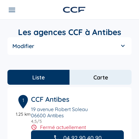
Les agences CCF à Antibes
Modifier
Liste
Carte
CCF Antibes
1
19 avenue Robert Soleau
1.25 km
06600 Antibes
4,5
/5
Note de 4.5 sur 5
Fermé actuellement
04 92 90 40 90