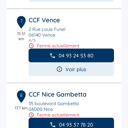
CCF Vence
7
2 Rue Louis Funel
15.51
06140 Vence
km
4
/5
Note de 4 sur 5
Fermé actuellement
04 93 24 53 80
Voir plus
CCF Nice Gambetta
8
35 boulevard Gambetta
17.7 km
06000 Nice
Fermé actuellement
04 93 37 78 20