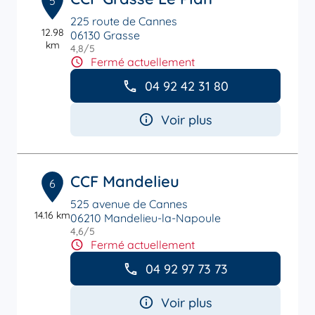
5
225 route de Cannes
12.98
06130 Grasse
km
4,8
/5
Note de 4.8 sur 5
Fermé actuellement
04 92 42 31 80
Voir plus
CCF Mandelieu
6
525 avenue de Cannes
14.16 km
06210 Mandelieu-la-Napoule
4,6
/5
Note de 4.6 sur 5
Fermé actuellement
04 92 97 73 73
Voir plus