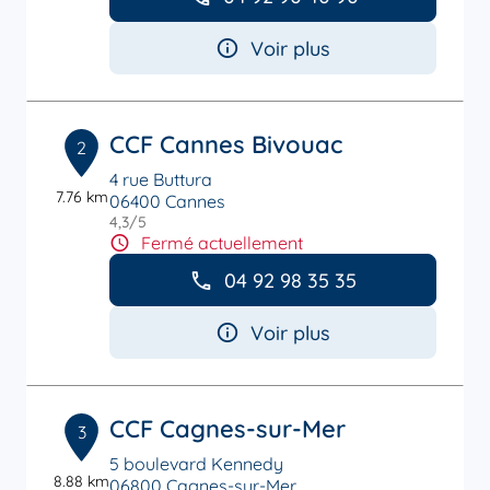
Voir plus
CCF Cannes Bivouac
2
4 rue Buttura
7.76 km
06400 Cannes
4,3
/5
Note de 4.3 sur 5
Fermé actuellement
04 92 98 35 35
Voir plus
CCF Cagnes-sur-Mer
3
5 boulevard Kennedy
8.88 km
06800 Cagnes-sur-Mer