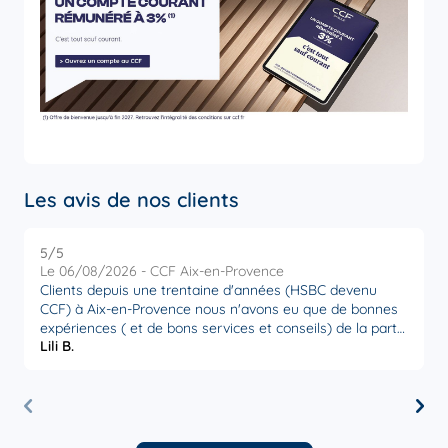
Les avis de nos clients
5
/5
5
Note de 5 sur 5
Le 06/08/2026 - CCF Aix-en-Provence
L
Clients depuis une trentaine d'années (HSBC devenu
R
CCF) à Aix-en-Provence nous n'avons eu que de bonnes
p
expériences ( et de bons services et conseils) de la part
p
Lili B.
S
de l' équipe que ce soit le directeur d'agence ou notre
M
conseillère Sophie Baudonnière qui est très attentive et
réactive à nos demandes. Établissement sérieux que l'on
peut recommander.