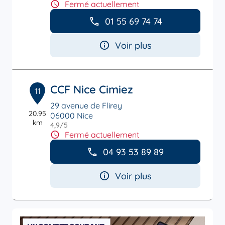
Fermé actuellement
01 55 69 74 74
Voir plus
CCF Nice Cimiez
11
29 avenue de Flirey
20.95
06000 Nice
km
4,9
/5
Note de 4.9 sur 5
Fermé actuellement
04 93 53 89 89
Voir plus