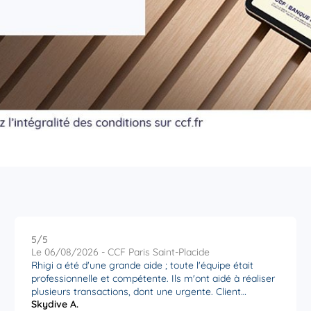
5
/5
Note de 5 sur 5
Le 06/08/2026 - CCF Paris Saint-Placide
Rhigi a été d'une grande aide ; toute l'équipe était
professionnelle et compétente. Ils m'ont aidé à réaliser
plusieurs transactions, dont une urgente. Client
Skydive A.
satisfait. Merci Agence St Placide