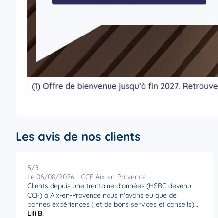
Les avis de nos clients
5
/5
Note de 5 sur 5
Le 06/08/2026 - CCF Aix-en-Provence
Clients depuis une trentaine d'années (HSBC devenu
CCF) à Aix-en-Provence nous n'avons eu que de
bonnes expériences ( et de bons services et conseils)
Lili B.
de la part de l' équipe que ce soit le directeur d'agence