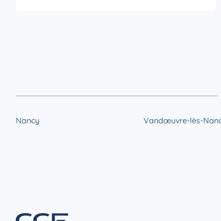
ou notre conseillère Sophie Baudonnière qui est très
attentive et réactive à nos demandes. Établissement
sérieux que l'on peut recommander.
Nancy
Vandœuvre-lès-Nan