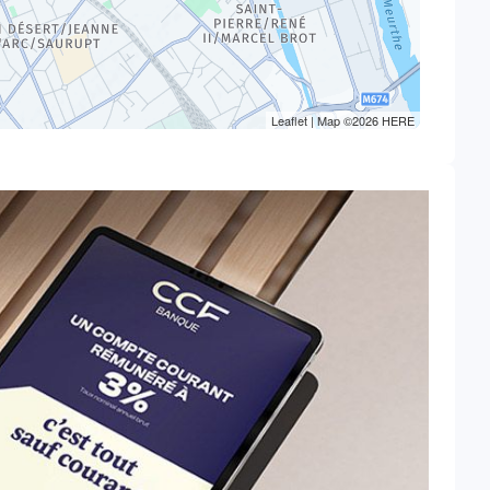
Leaflet
| Map ©2026
HERE