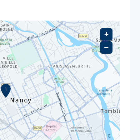
+
−
1