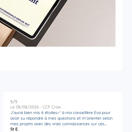
5
/5
Note de 5 sur 5
Le 08/08/2026 - CCF Croix
J’aurai bien mis 6 étoiles✅ à ma conseillère Eva pour
avoir su répondre à mes questions et m’orienter selon
mes projets avec des vrais connaissances sur ces
St E.
sujets.