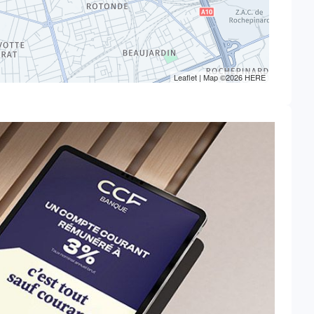
Leaflet
| Map ©2026
HERE