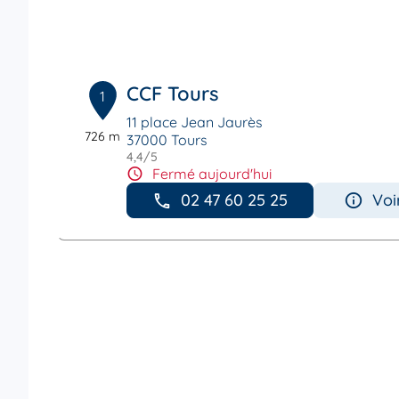
CCF Tours
1
11 place Jean Jaurès
726 m
37000 Tours
4,4
/5
Note de 4.4 sur 5
Fermé aujourd'hui
02 47 60 25 25
Voi