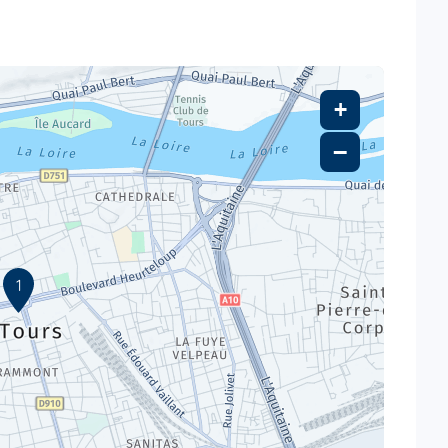
+
−
1