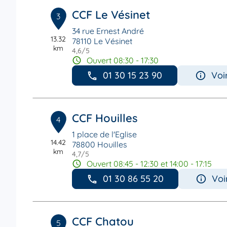
CCF Le Vésinet
3
34 rue Ernest André
13.32
78110 Le Vésinet
km
4,6
/5
Note de 4.6 sur 5
Ouvert 08:30 - 17:30
01 30 15 23 90
Voi
CCF Houilles
4
1 place de l'Eglise
14.42
78800 Houilles
km
4,7
/5
Note de 4.7 sur 5
Ouvert 08:45 - 12:30 et 14:00 - 17:15
01 30 86 55 20
Voi
CCF Chatou
5