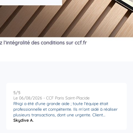
r plus
r plus
5
/5
Note de 5 sur 5
Le 06/08/2026 - CCF Paris Saint-Placide
Rhigi a été d'une grande aide ; toute l'équipe était
professionnelle et compétente. Ils m'ont aidé à réaliser
plusieurs transactions, dont une urgente. Client
r plus
Skydive A.
satisfait. Merci Agence St Placide