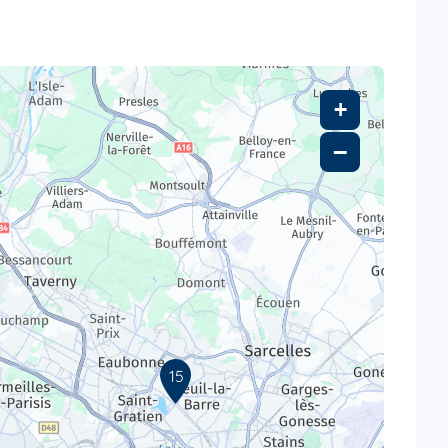
+
−
15