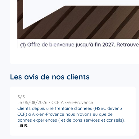
Ouvert 08:45 - 12:30 et 14:00 - 17:15
01 34 58 22 70
Voi
CCF La Garenne-Colombes
8
10 Rond Point du Souvenir Français
19.4 km
92250 La Garenne-Colombes
Ouvert 09:00 - 17:30
01 55 66 01 90
Voi
Les avis de nos clients
CCF La Défense
9
5
/5
Note de 5 sur 5
Le 06/08/2026 - CCF Aix-en-Provence
7 place de la Défense
Clients depuis une trentaine d'années (HSBC devenu
19.69
92400 Courbevoie
CCF) à Aix-en-Provence nous n'avons eu que de
km
Ouvert 09:00 - 17:00
bonnes expériences ( et de bons services et conseils)
01 46 96 02 60
Voi
Lili B.
de la part de l' équipe que ce soit le directeur d'agence
ou notre conseillère Sophie Baudonnière qui est très
attentive et réactive à nos demandes. Établissement