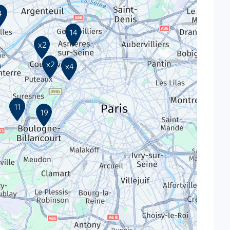
4
14
x2
x2
x4
11
19