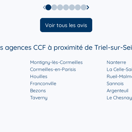
Voir tous les avis
s agences CCF à proximité de Triel-sur-Se
r plus
Montigny-lès-Cormeilles
Nanterre
Cormeilles-en-Parisis
La Celle-Sa
Houilles
Rueil-Malm
Franconville
Sannois
Bezons
Argenteuil
Taverny
Le Chesnay
r plus