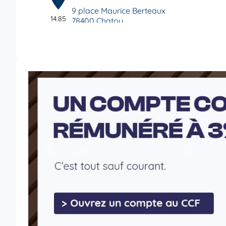
9 place Maurice Berteaux
14.85
78400 Chatou
km
4,8
/5
Note de 4.8 sur 5
Ouvert 08:45 - 12:30 et 14:00 - 17:15
01 30 09 71 60
Voi
CCF Rueil
6
117 avenue Paul Doumer
16.68
92500 Rueil-Malmaison
km
Ouvert 09:00 - 17:45
01 41 39 87 90
Voi
CCF Le Chesnay
7
50 rue Pottier
18.82
78150 Le Chesnay
km