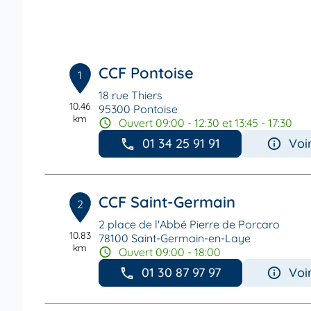
CCF Pontoise
1
18 rue Thiers
10.46
95300 Pontoise
km
Ouvert 09:00 - 12:30 et 13:45 - 17:30
01 34 25 91 91
Voi
CCF Saint-Germain
2
2 place de l'Abbé Pierre de Porcaro
10.83
78100 Saint-Germain-en-Laye
km
Ouvert 09:00 - 18:00
01 30 87 97 97
Voi