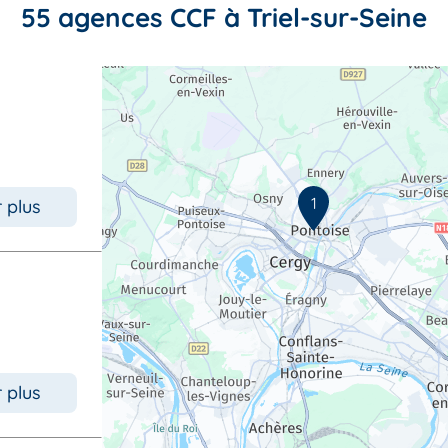
55 agences CCF à Triel-sur-Seine
1
r plus
r plus