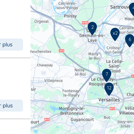
2
x2
6
r plus
7
12
r plus