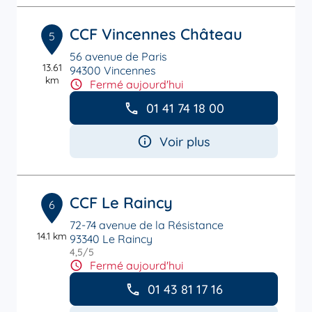
CCF Vincennes Château
5
56 avenue de Paris
13.61
94300 Vincennes
km
Fermé aujourd'hui
01 41 74 18 00
Voir plus
CCF Le Raincy
6
72-74 avenue de la Résistance
14.1 km
93340 Le Raincy
4,5
/5
Note de 4.5 sur 5
Fermé aujourd'hui
01 43 81 17 16