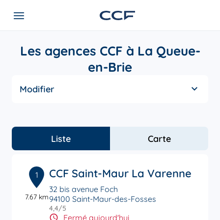
Les agences CCF à La Queue-
en-Brie
Modifier
Liste
Carte
CCF Saint-Maur La Varenne
1
32 bis avenue Foch
7.67 km
94100 Saint-Maur-des-Fosses
4,4
/5
Note de 4.4 sur 5
Fermé aujourd'hui