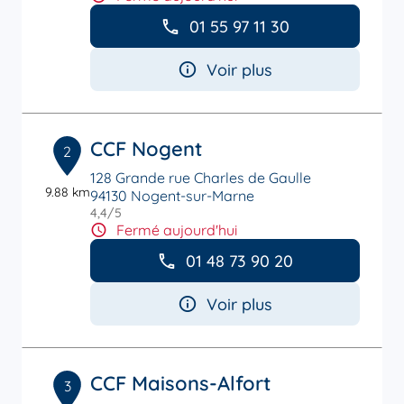
01 55 97 11 30
Voir plus
CCF Nogent
2
128 Grande rue Charles de Gaulle
9.88 km
94130 Nogent-sur-Marne
4,4
/5
Note de 4.4 sur 5
Fermé aujourd'hui
01 48 73 90 20
Voir plus
CCF Maisons-Alfort
3