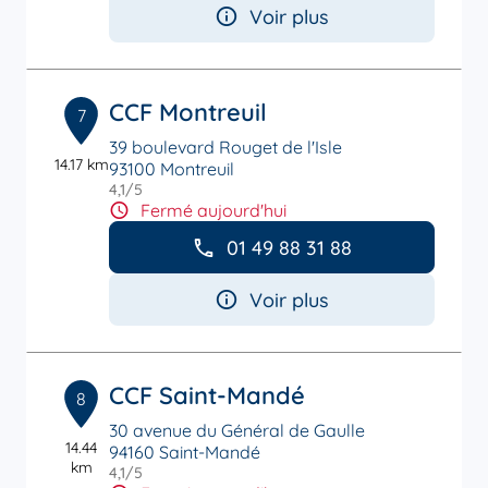
Voir plus
CCF Montreuil
7
39 boulevard Rouget de l'Isle
14.17 km
93100 Montreuil
4,1
/5
Note de 4.1 sur 5
Fermé aujourd'hui
01 49 88 31 88
Voir plus
CCF Saint-Mandé
8
30 avenue du Général de Gaulle
14.44
94160 Saint-Mandé
km
4,1
/5
Note de 4.1 sur 5