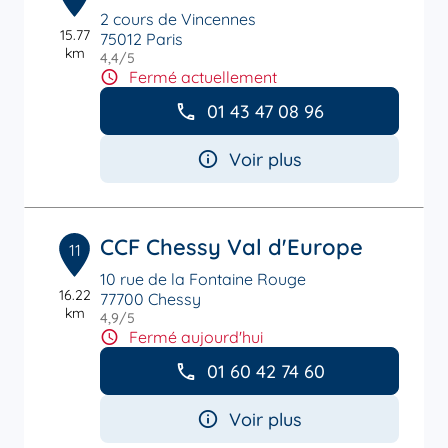
2 cours de Vincennes
15.77
75012 Paris
km
4,4
/5
Note de 4.4 sur 5
Fermé actuellement
01 43 47 08 96
Voir plus
CCF Chessy Val d'Europe
11
10 rue de la Fontaine Rouge
16.22
77700 Chessy
km
4,9
/5
Note de 4.9 sur 5
Fermé aujourd'hui
01 60 42 74 60
Voir plus