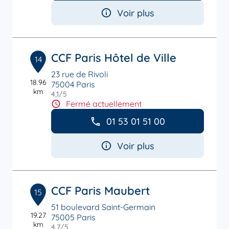
Voir plus
CCF Paris Hôtel de Ville
14
23 rue de Rivoli
18.96
75004 Paris
km
4,1
/5
Note de 4.1 sur 5
Fermé actuellement
01 53 01 51 00
Voir plus
CCF Paris Maubert
15
51 boulevard Saint-Germain
19.27
75005 Paris
km
4,7
/5
Note de 4.7 sur 5