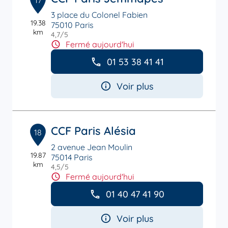
17
3 place du Colonel Fabien
19.38
75010 Paris
km
4,7
/5
Note de 4.7 sur 5
Fermé aujourd'hui
01 53 38 41 41
Voir plus
CCF Paris Alésia
18
2 avenue Jean Moulin
19.87
75014 Paris
km
4,5
/5
Note de 4.5 sur 5
Fermé aujourd'hui
01 40 47 41 90
Voir plus