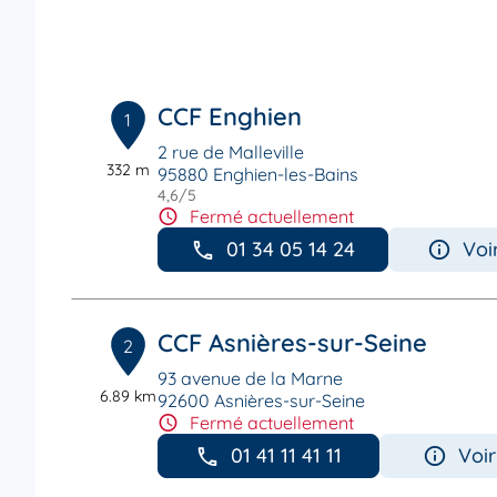
CCF Enghien
1
2 rue de Malleville
332 m
95880 Enghien-les-Bains
4,6
/5
Note de 4.6 sur 5
Fermé actuellement
01 34 05 14 24
Voi
CCF Asnières-sur-Seine
2
93 avenue de la Marne
6.89 km
92600 Asnières-sur-Seine
Fermé actuellement
01 41 11 41 11
Voir