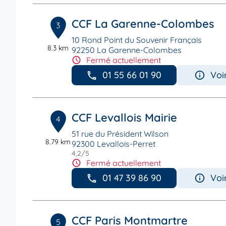
CCF La Garenne-Colombes
3
10 Rond Point du Souvenir Français
8.3 km
92250 La Garenne-Colombes
Fermé actuellement
01 55 66 01 90
Voi
CCF Levallois Mairie
4
51 rue du Président Wilson
8.79 km
92300 Levallois-Perret
4,2
/5
Note de 4.2 sur 5
Fermé actuellement
01 47 39 86 90
Voi
CCF Paris Montmartre
5