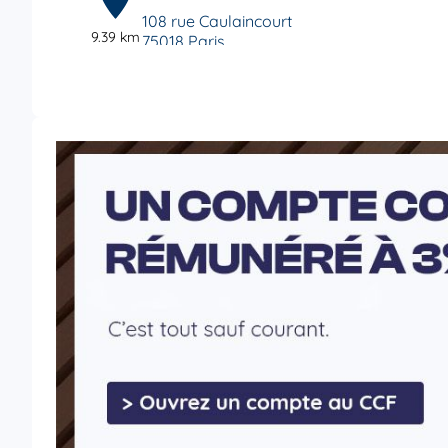
108 rue Caulaincourt
9.39 km
75018 Paris
4,4
/5
Note de 4.4 sur 5
Fermé actuellement
01 49 25 87 00
Voi
CCF Paris Pereire
6
8 place du Maréchal Juin
9.48 km
75017 Paris
4,6
/5
Note de 4.6 sur 5
Fermé actuellement
01 43 18 70 00
Voi
CCF Paris Batignolles
7
8 Place du Maréchal Juin
9.5 km