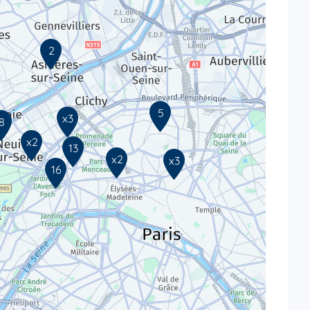
2
5
x3
8
x2
13
x2
x3
16