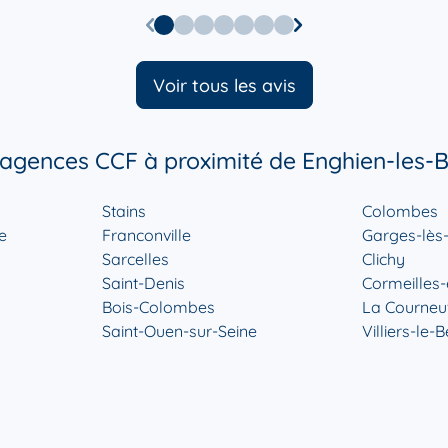
r plus
Voir tous les avis
 agences CCF à proximité de Enghien-les-B
r plus
Stains
Colombes
e
Franconville
Garges-lès
Sarcelles
Clichy
Saint-Denis
Cormeilles-
Bois-Colombes
La Courneu
Saint-Ouen-sur-Seine
Villiers-le-B
r plus