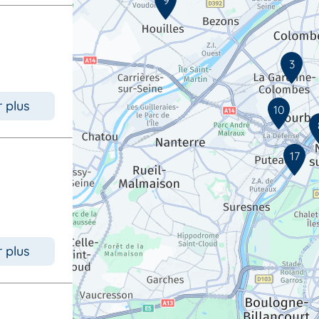
3
r plus
10
17
r plus