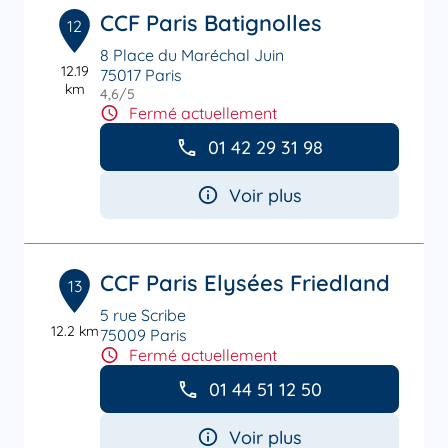
CCF Paris Batignolles
12
8 Place du Maréchal Juin
12.19
75017 Paris
km
4,6
/5
Note de 4.6 sur 5
Fermé actuellement
01 42 29 31 98
Voir plus
CCF Paris Elysées Friedland
13
5 rue Scribe
12.2 km
75009 Paris
Fermé actuellement
01 44 51 12 50
Voir plus