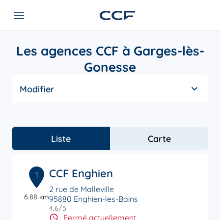
Les agences CCF à Garges-lès-
Gonesse
Modifier
Liste
Carte
CCF Enghien
1
2 rue de Malleville
6.88 km
95880 Enghien-les-Bains
4,6
/5
Note de 4.6 sur 5
Fermé actuellement