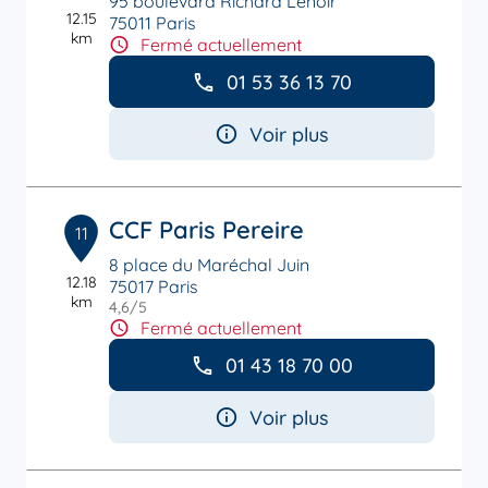
95 boulevard Richard Lenoir
12.15
75011 Paris
km
Fermé actuellement
01 53 36 13 70
Voir plus
CCF Paris Pereire
11
8 place du Maréchal Juin
12.18
75017 Paris
km
4,6
/5
Note de 4.6 sur 5
Fermé actuellement
01 43 18 70 00
Voir plus