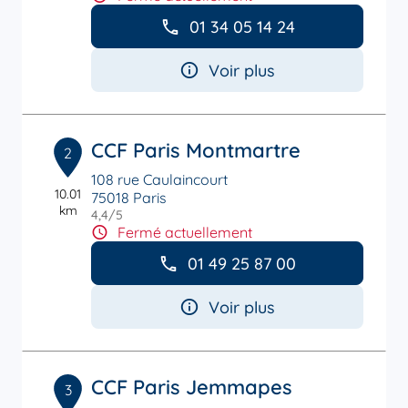
01 34 05 14 24
Voir plus
CCF Paris Montmartre
2
108 rue Caulaincourt
10.01
75018 Paris
km
4,4
/5
Note de 4.4 sur 5
Fermé actuellement
01 49 25 87 00
Voir plus
CCF Paris Jemmapes
3