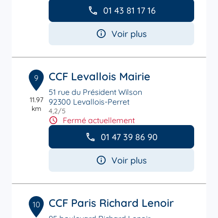
01 43 81 17 16
Voir plus
CCF Levallois Mairie
9
51 rue du Président Wilson
11.97
92300 Levallois-Perret
km
4,2
/5
Note de 4.2 sur 5
Fermé actuellement
01 47 39 86 90
Voir plus
CCF Paris Richard Lenoir
10