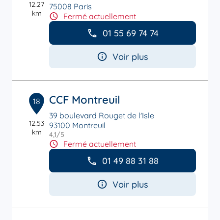
12.27
75008 Paris
km
Fermé actuellement
01 55 69 74 74
Voir plus
CCF Montreuil
18
39 boulevard Rouget de l'Isle
12.53
93100 Montreuil
km
4,1
/5
Note de 4.1 sur 5
Fermé actuellement
01 49 88 31 88
Voir plus