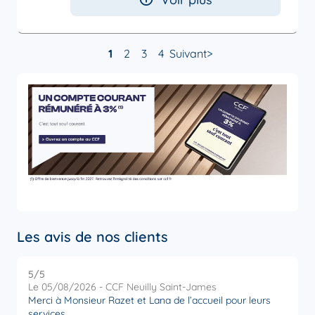
1
2
3
4
Suivant
Les avis de nos clients
5
/5
5
Note de 5 sur 5
Le 05/08/2026 - CCF Neuilly Saint-James
L
Merci à Monsieur Razet et Lana de l’accueil pour leurs
R
services.
a