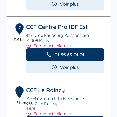
Voir plus
CCF Centre Pro IDF Est
7
41 rue du Faubourg Poissonnière
11.4 km
75009 Paris
Fermé actuellement
01 55 69 74 74
Voir plus
CCF Le Raincy
8
72-74 avenue de la Résistance
11.61 km
93340 Le Raincy
4,5
/5
Note de 4.5 sur 5
Fermé actuellement