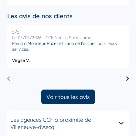
Les avis de nos clients
5
/5
5
Note de 5 sur 5
Le 05/08/2026 - CCF Neuilly Saint-James
L
Merci à Monsieur Razet et Lana de l’accueil pour leurs
R
services.
a
Virgile V.
O
Voir tous les avis
Les agences CCF à proximité de
Villeneuve-d'Ascq