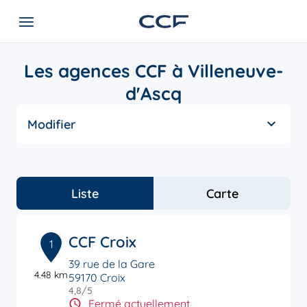
Les agences CCF à Villeneuve-
d'Ascq
Modifier
Liste
Carte
CCF Croix
1
39 rue de la Gare
4.48 km
59170 Croix
4,8
/5
Note de 4.8 sur 5
Fermé actuellement