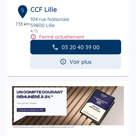
CCF Lille
5
104 rue Nationale
7.33 km
59800 Lille
4
/5
Note de 4 sur 5
Fermé actuellement
03 20 40 39 00
Voir plus