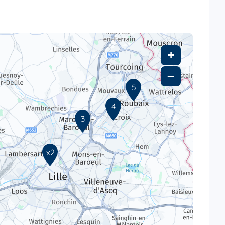
+
−
5
4
3
x2