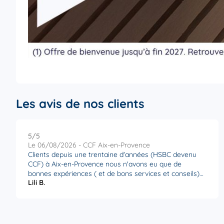
Les avis de nos clients
5
/5
Note de 5 sur 5
Le 06/08/2026 - CCF Aix-en-Provence
Clients depuis une trentaine d'années (HSBC devenu
CCF) à Aix-en-Provence nous n'avons eu que de
bonnes expériences ( et de bons services et conseils)
Lili B.
de la part de l' équipe que ce soit le directeur d'agence
ou notre conseillère Sophie Baudonnière qui est très
attentive et réactive à nos demandes. Établissement
sérieux que l'on peut recommander.