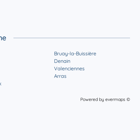
ne
Bruay-la-Buissière
Denain
Valenciennes
Arras
k
Powered by
evermaps ©