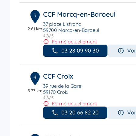
CCF Marcq-en-Baroeul
3
37 place Lisfranc
2.61 km
59700 Marcq-en-Baroeul
4,8
/5
Note de 4.8 sur 5
Fermé actuellement
03 28 09 90 30
Voi
CCF Croix
4
39 rue de la Gare
5.77 km
59170 Croix
4,8
/5
Note de 4.8 sur 5
Fermé actuellement
03 20 66 82 20
Voi