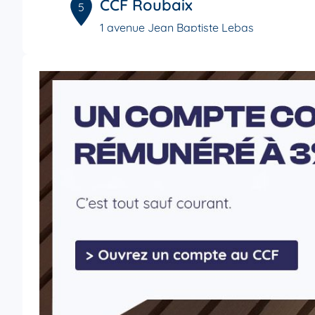
CCF Roubaix
5
1 avenue Jean Baptiste Lebas
8.37 km
59100 Roubaix
4,8
/5
Note de 4.8 sur 5
Fermé actuellement
03 20 81 88 00
Voi
CCF Lens
6
42 rue René Lanoy
29.93
62300 Lens
km
4,9
/5
Note de 4.9 sur 5
Fermé actuellement
03 21 13 55 90
Voi