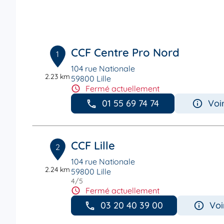
CCF Centre Pro Nord
1
104 rue Nationale
2.23 km
59800 Lille
Fermé actuellement
01 55 69 74 74
Voi
CCF Lille
2
104 rue Nationale
2.24 km
59800 Lille
4
/5
Note de 4 sur 5
Fermé actuellement
03 20 40 39 00
Voi