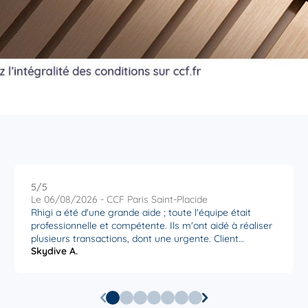
5
/5
Note de 5 sur 5
Le 06/08/2026 - CCF Paris Saint-Placide
Rhigi a été d'une grande aide ; toute l'équipe était
professionnelle et compétente. Ils m'ont aidé à réaliser
plusieurs transactions, dont une urgente. Client
Skydive A.
satisfait. Merci Agence St Placide