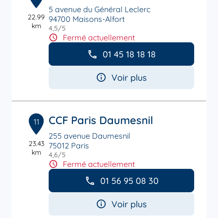
5 avenue du Général Leclerc
22.99
94700 Maisons-Alfort
km
4,5
/5
Note de 4.5 sur 5
Fermé actuellement
01 45 18 18 18
Voir plus
CCF Paris Daumesnil
11
255 avenue Daumesnil
23.43
75012 Paris
km
4,6
/5
Note de 4.6 sur 5
Fermé actuellement
01 56 95 08 30
Voir plus