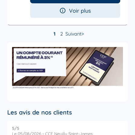
Voir plus
1
2
Suivant
Les avis de nos clients
5
/5
5
Note de 5 sur 5
Le 05/08/2026 - CCF Neuilly Saint-James
L