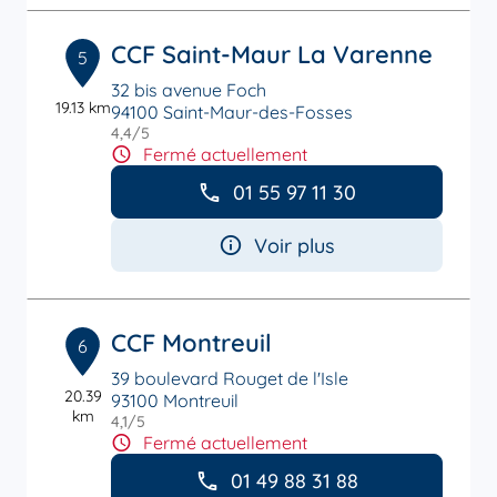
CCF Saint-Maur La Varenne
5
32 bis avenue Foch
19.13 km
94100 Saint-Maur-des-Fosses
4,4
/5
Note de 4.4 sur 5
Fermé actuellement
01 55 97 11 30
Voir plus
CCF Montreuil
6
39 boulevard Rouget de l'Isle
20.39
93100 Montreuil
km
4,1
/5
Note de 4.1 sur 5
Fermé actuellement
01 49 88 31 88