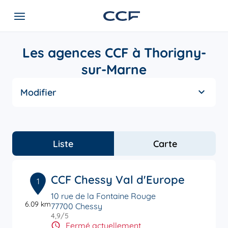
Les agences CCF à Thorigny-
sur-Marne
Modifier
Liste
Carte
CCF Chessy Val d'Europe
1
10 rue de la Fontaine Rouge
6.09 km
77700 Chessy
4,9
/5
Note de 4.9 sur 5
Fermé actuellement