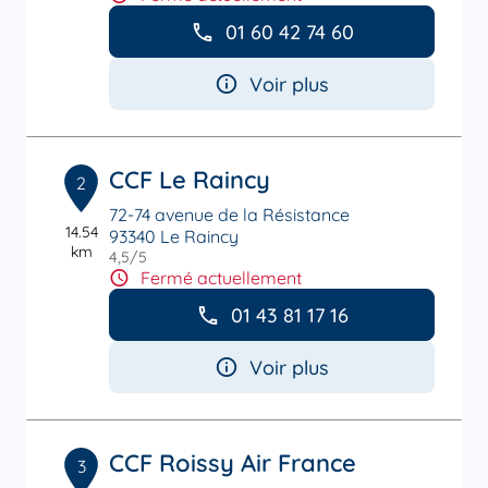
01 60 42 74 60
Voir plus
CCF Le Raincy
2
72-74 avenue de la Résistance
14.54
93340 Le Raincy
km
4,5
/5
Note de 4.5 sur 5
Fermé actuellement
01 43 81 17 16
Voir plus
CCF Roissy Air France
3