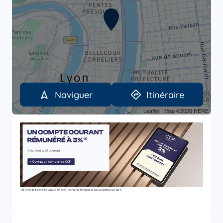
Naviguer
Itinéraire
Leaflet
| Map ©2026
HERE