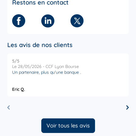
Restons en contact
Facebook
Linkedin
Twitter
Les avis de nos clients
5
/5
5
Note de 5 sur 5
Le 28/05/2026 - CCF Lyon Bourse
L
Un partenaire, plus qu'une banque .
V
s
e
Eric Q.
M
Voir tous les avis