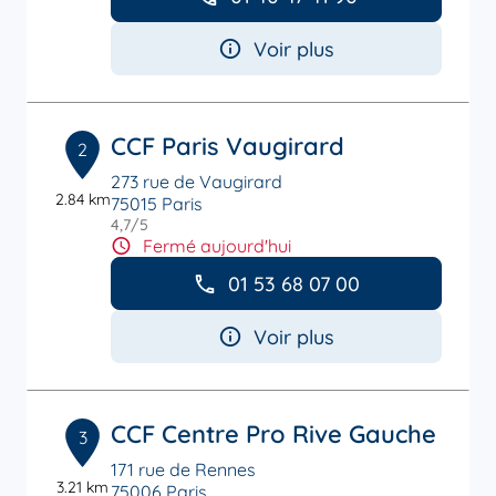
Voir plus
CCF Paris Vaugirard
2
273 rue de Vaugirard
2.84 km
75015 Paris
4,7
/5
Note de 4.7 sur 5
Fermé aujourd'hui
01 53 68 07 00
Voir plus
CCF Centre Pro Rive Gauche
3
171 rue de Rennes
3.21 km
75006 Paris