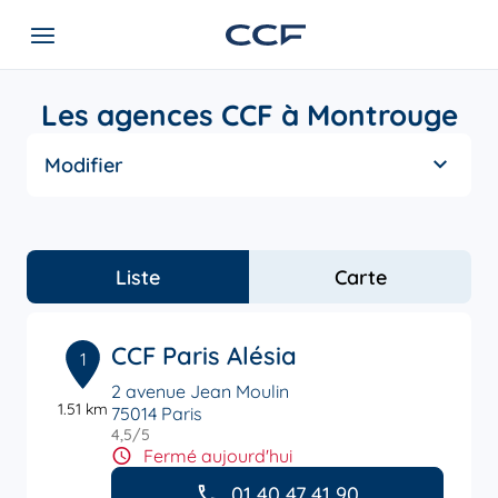
Les agences CCF à Montrouge
Modifier
Liste
Carte
CCF Paris Alésia
1
2 avenue Jean Moulin
1.51 km
75014 Paris
4,5
/5
Note de 4.5 sur 5
Fermé aujourd'hui
01 40 47 41 90