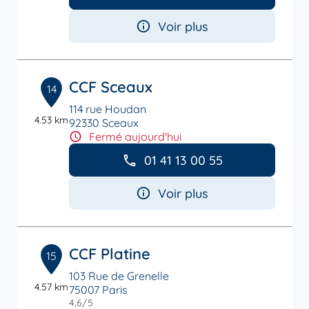
Voir plus
CCF Sceaux
14
114 rue Houdan
4.53 km
92330 Sceaux
Fermé aujourd'hui
01 41 13 00 55
Voir plus
CCF Platine
15
103 Rue de Grenelle
4.57 km
75007 Paris
4,6
/5
Note de 4.6 sur 5