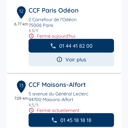
CCF Paris Odéon
12
2 Carrefour de l'Odéon
6.77 km
75006 Paris
4,3
/5
Note de 4.3 sur 5
Fermé aujourd'hui
01 44 41 82 00
Voir plus
CCF Maisons-Alfort
13
5 avenue du Général Leclerc
7.09 km
94700 Maisons-Alfort
4,5
/5
Note de 4.5 sur 5
Fermé actuellement
01 45 18 18 18