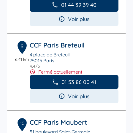
01 44 39 39 40
Voir plus
CCF Paris Breteuil
9
4 place de Breteuil
6.41 km
75015 Paris
4,4
/5
Note de 4.4 sur 5
Fermé actuellement
01 53 86 00 41
Voir plus
CCF Paris Maubert
10
51 boulevard Saint-Germain