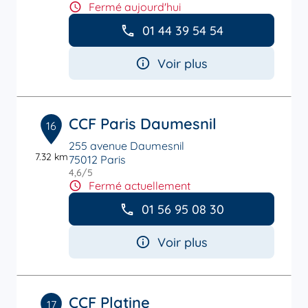
Fermé aujourd'hui
01 44 39 54 54
Voir plus
CCF Paris Daumesnil
16
255 avenue Daumesnil
7.32 km
75012 Paris
4,6
/5
Note de 4.6 sur 5
Fermé actuellement
01 56 95 08 30
Voir plus
CCF Platine
17