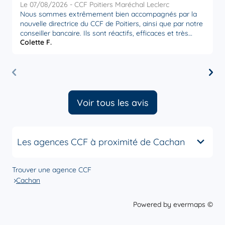
Le 07/08/2026 - CCF Poitiers Maréchal Leclerc
L
Nous sommes extrêmement bien accompagnés par la
U
nouvelle directrice du CCF de Poitiers, ainsi que par notre
relat
conseiller bancaire. Ils sont réactifs, efficaces et très
. I
Colette F.
J
attentifs à nos besoins. Nous sommes très satisfaits par
trouver l
la disponibilité et l’écoute de ces personnes,
D
actuellement en poste à Poitiers. Merci à eux.
"
la 
b
P
Voir tous les avis
Les agences CCF à proximité de Cachan
Trouver une agence CCF
Cachan
Powered by
evermaps ©