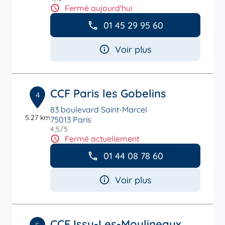
Fermé aujourd'hui
01 45 29 95 60
Voir plus
CCF Paris les Gobelins
4
83 boulevard Saint-Marcel
5.27 km
75013 Paris
4,5
/5
Note de 4.5 sur 5
Fermé actuellement
01 44 08 78 60
Voir plus
CCF Issy-Les-Moulineaux