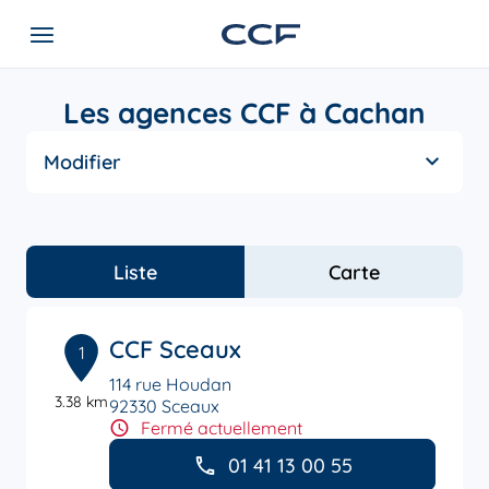
Les agences CCF à Cachan
Modifier
Liste
Carte
CCF Sceaux
1
114 rue Houdan
3.38 km
92330 Sceaux
Fermé actuellement
01 41 13 00 55