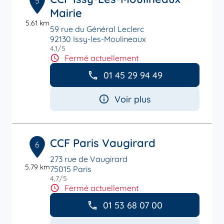
5
Mairie
5.61 km
59 rue du Général Leclerc
92130 Issy-les-Moulineaux
4,1
/5
Note de 4.1 sur 5
Fermé actuellement
01 45 29 94 49
Voir plus
CCF Paris Vaugirard
6
273 rue de Vaugirard
5.79 km
75015 Paris
4,7
/5
Note de 4.7 sur 5
Fermé actuellement
01 53 68 07 00