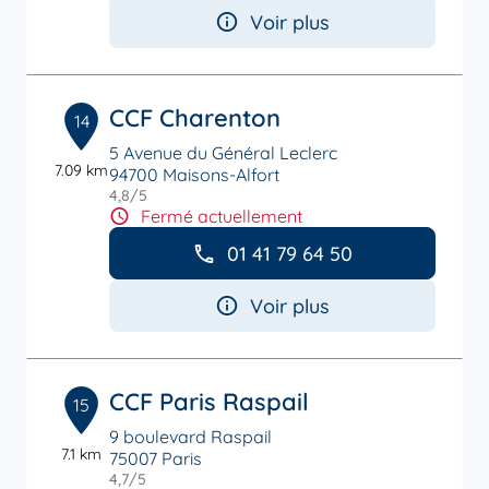
Voir plus
CCF Charenton
14
5 Avenue du Général Leclerc
7.09 km
94700 Maisons-Alfort
4,8
/5
Note de 4.8 sur 5
Fermé actuellement
01 41 79 64 50
Voir plus
CCF Paris Raspail
15
9 boulevard Raspail
7.1 km
75007 Paris
4,7
/5
Note de 4.7 sur 5