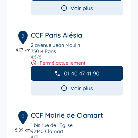
Voir plus
CCF Paris Alésia
2
2 avenue Jean Moulin
4.07 km
75014 Paris
4,5
/5
Note de 4.5 sur 5
Fermé actuellement
01 40 47 41 90
Voir plus
CCF Mairie de Clamart
3
1 bis rue de l'Eglise
5.09 km
92140 Clamart
4
/5
Note de 4 sur 5