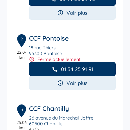
Voir plus
CCF Pontoise
2
18 rue Thiers
22.07
95300 Pontoise
km
Fermé actuellement
01 34 25 91 91
Voir plus
CCF Chantilly
3
26 avenue du Maréchal Joffre
25.06
60500 Chantilly
km
4,7
/5
Note de 4.7 sur 5