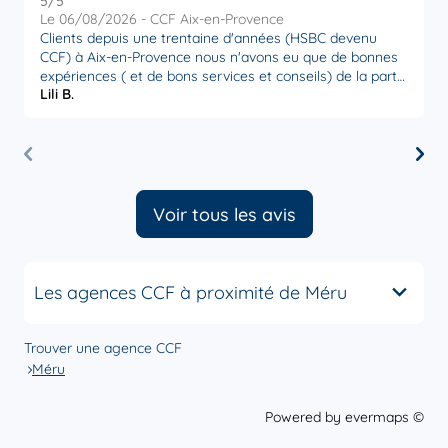
5
/5
5
Note de 5 sur 5
Le 06/08/2026 - CCF Aix-en-Provence
L
Clients depuis une trentaine d'années (HSBC devenu
R
CCF) à Aix-en-Provence nous n'avons eu que de bonnes
p
expériences ( et de bons services et conseils) de la part
p
Lili B.
S
de l' équipe que ce soit le directeur d'agence ou notre
M
conseillère Sophie Baudonnière qui est très attentive et
réactive à nos demandes. Établissement sérieux que l'on
peut recommander.
Voir tous les avis
Les agences CCF à proximité de Méru
Trouver une agence CCF
Méru
Powered by
evermaps ©