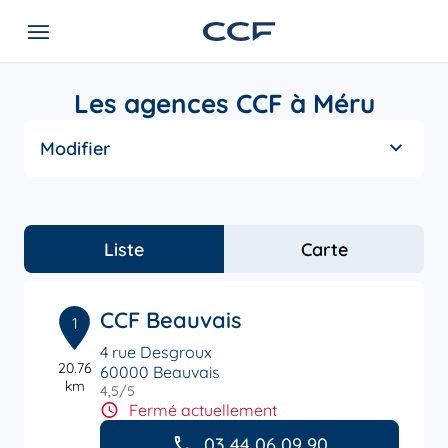
Les agences CCF à Méru
Modifier
Liste
Carte
CCF Beauvais
1
4 rue Desgroux
20.76
60000 Beauvais
km
4,5
/5
Note de 4.5 sur 5
Fermé actuellement
03 44 06 09 90