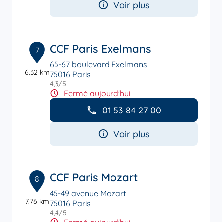
Voir plus
CCF Paris Exelmans
7
65-67 boulevard Exelmans
6.32 km
75016 Paris
4,3
/5
Note de 4.3 sur 5
Fermé aujourd'hui
01 53 84 27 00
Voir plus
CCF Paris Mozart
8
45-49 avenue Mozart
7.76 km
75016 Paris
4,4
/5
Note de 4.4 sur 5