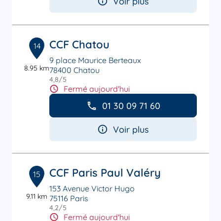
Voir plus
CCF Chatou
14
9 place Maurice Berteaux
8.95 km
78400 Chatou
4,8
/5
Note de 4.8 sur 5
Fermé aujourd'hui
01 30 09 71 60
Voir plus
CCF Paris Paul Valéry
15
153 Avenue Victor Hugo
9.11 km
75116 Paris
4,2
/5
Note de 4.2 sur 5
Fermé aujourd'hui