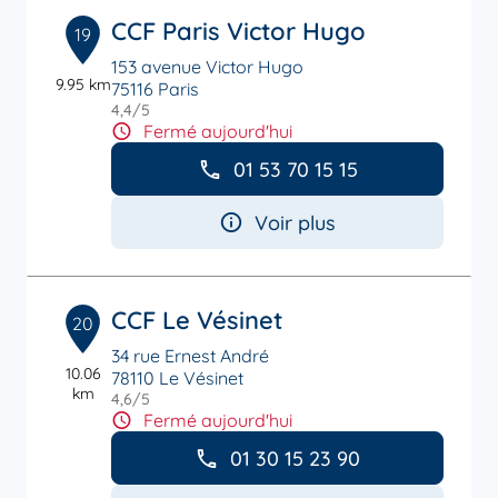
CCF Paris Victor Hugo
19
153 avenue Victor Hugo
9.95 km
75116 Paris
4,4
/5
Note de 4.4 sur 5
Fermé aujourd'hui
01 53 70 15 15
Voir plus
CCF Le Vésinet
20
34 rue Ernest André
10.06
78110 Le Vésinet
km
4,6
/5
Note de 4.6 sur 5
Fermé aujourd'hui
01 30 15 23 90