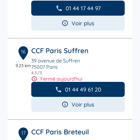
01 44 17 44 97
Voir plus
CCF Paris Suffren
16
39 avenue de Suffren
9.23 km
75007 Paris
4,5
/5
Note de 4.5 sur 5
Fermé aujourd'hui
01 44 49 61 20
Voir plus
CCF Paris Breteuil
17