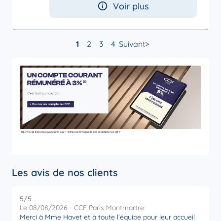
Voir plus
1
2
3
4
Suivant
Les avis de nos clients
5
/5
5
Note de 5 sur 5
Le 08/08/2026 - CCF Paris Montmartre
L
Merci à Mme Havet et à toute l’équipe pour leur accueil
M