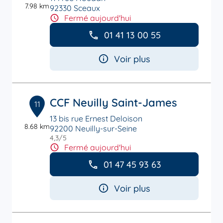
7.98 km
92330 Sceaux
Fermé aujourd'hui
01 41 13 00 55
Voir plus
CCF Neuilly Saint-James
11
13 bis rue Ernest Deloison
8.68 km
92200 Neuilly-sur-Seine
4,3
/5
Note de 4.3 sur 5
Fermé aujourd'hui
01 47 45 93 63
Voir plus