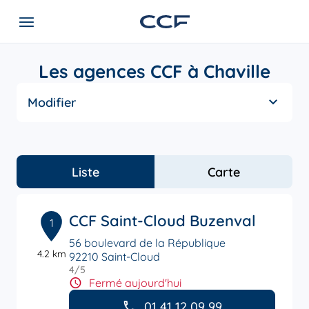
Les agences CCF à Chaville
Modifier
Liste
Carte
CCF Saint-Cloud Buzenval
1
56 boulevard de la République
4.2 km
92210 Saint-Cloud
4
/5
Note de 4 sur 5
Fermé aujourd'hui
01 41 12 09 99