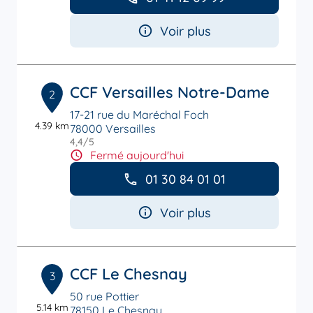
Voir plus
CCF Versailles Notre-Dame
2
17-21 rue du Maréchal Foch
4.39 km
78000 Versailles
4,4
/5
Note de 4.4 sur 5
Fermé aujourd'hui
01 30 84 01 01
Voir plus
CCF Le Chesnay
3
50 rue Pottier
5.14 km
78150 Le Chesnay