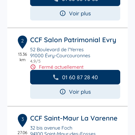
Voir plus
CCF Salon Patrimonial Evry
2
52 Boulevard de l'Yerres
13.36
91000 Évry-Courcouronnes
km
4,9
/5
Note de 4.9 sur 5
Fermé actuellement
01 60 87 28 40
Voir plus
CCF Saint-Maur La Varenne
3
32 bis avenue Foch
27.06
94100 Saint-Maur-des-Fosses