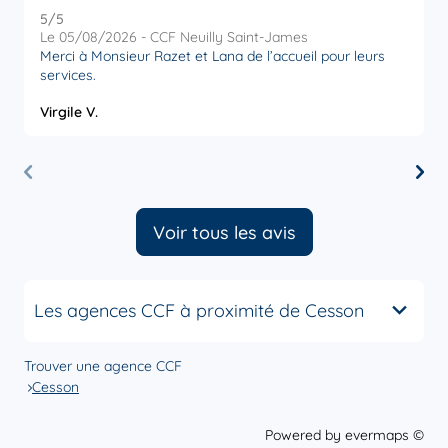
5
/5
5
Note de 5 sur 5
Le 05/08/2026 - CCF Neuilly Saint-James
L
Merci à Monsieur Razet et Lana de l’accueil pour leurs
R
services.
a
Virgile V.
O
Voir tous les avis
Les agences CCF à proximité de Cesson
Trouver une agence CCF
Cesson
Powered by
evermaps ©