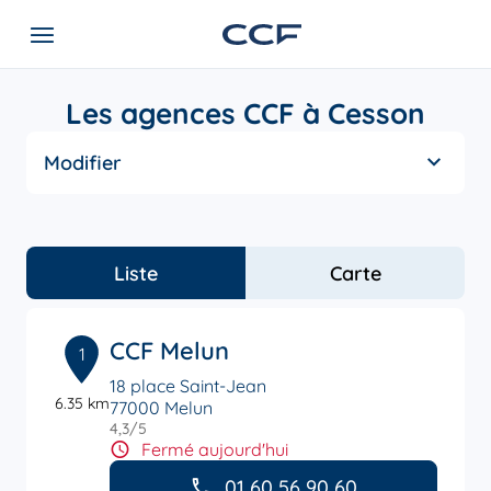
Les agences CCF à Cesson
Modifier
Liste
Carte
CCF Melun
1
18 place Saint-Jean
6.35 km
77000 Melun
4,3
/5
Note de 4.3 sur 5
Fermé aujourd'hui
01 60 56 90 60