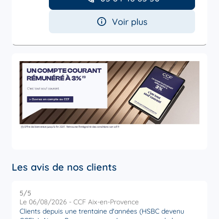
Voir plus
Les avis de nos clients
5
/5
5
Note de 5 sur 5
Le 06/08/2026 - CCF Aix-en-Provence
L
Clients depuis une trentaine d'années (HSBC devenu
R