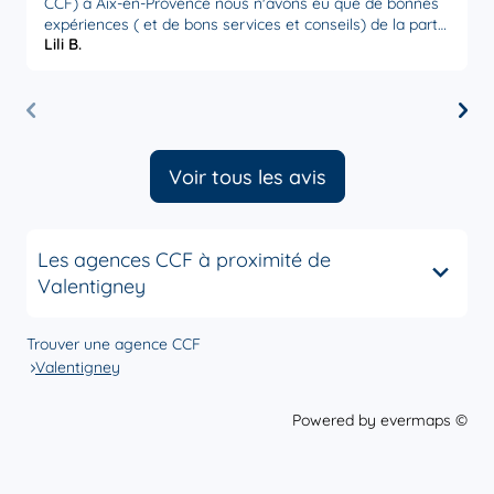
CCF) à Aix-en-Provence nous n'avons eu que de bonnes
p
expériences ( et de bons services et conseils) de la part
p
Lili B.
S
de l' équipe que ce soit le directeur d'agence ou notre
M
conseillère Sophie Baudonnière qui est très attentive et
réactive à nos demandes. Établissement sérieux que l'on
peut recommander.
Voir tous les avis
Les agences CCF à proximité de
Valentigney
Trouver une agence CCF
Valentigney
Powered by
evermaps ©