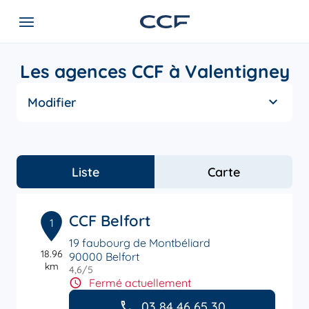
Les agences CCF à Valentigney
Modifier
Liste
Carte
CCF Belfort
1
19 faubourg de Montbéliard
18.96
90000 Belfort
km
4,6
/5
Note de 4.6 sur 5
Fermé actuellement
03 84 46 65 30