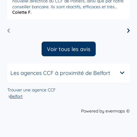
nouvelle directrice du CCF de Poitiers, ainsi que par notre
relat
conseiller bancaire. Ils sont réactifs, efficaces et très
. I
Colette F.
J
attentifs à nos besoins. Nous sommes très satisfaits par
trouver l
la disponibilité et l’écoute de ces personnes,
D
actuellement en poste à Poitiers. Merci à eux.
"
la 
b
P
Voir tous les avis
Les agences CCF à proximité de Belfort
Trouver une agence CCF
Belfort
Powered by
evermaps ©