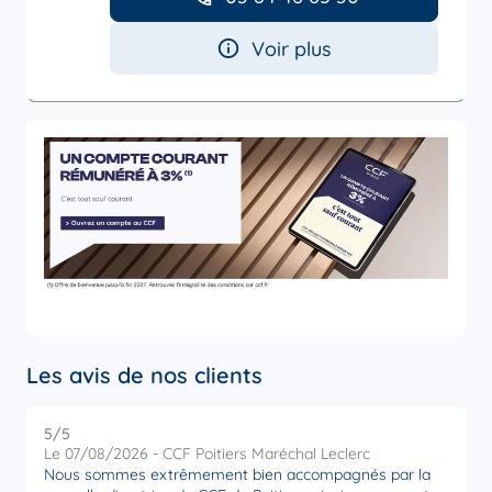
Voir plus
Les avis de nos clients
5
/5
5
Note de 5 sur 5
Le 07/08/2026 - CCF Poitiers Maréchal Leclerc
L
Nous sommes extrêmement bien accompagnés par la
U