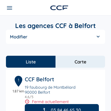
Les agences CCF à Belfort
Modifier
Liste
Carte
CCF Belfort
1
19 faubourg de Montbéliard
1.87 km
90000 Belfort
4,6
/5
Note de 4.6 sur 5
Fermé actuellement
03 84 46 65 30