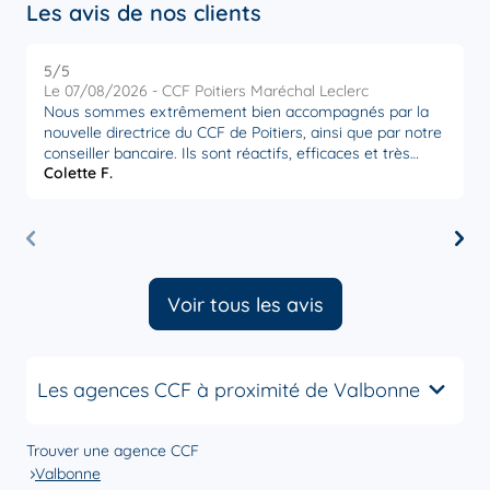
Les avis de nos clients
5
/5
5
Note de 5 sur 5
Le 07/08/2026 - CCF Poitiers Maréchal Leclerc
L
Nous sommes extrêmement bien accompagnés par la
U
nouvelle directrice du CCF de Poitiers, ainsi que par notre
relat
conseiller bancaire. Ils sont réactifs, efficaces et très
. I
Colette F.
J
attentifs à nos besoins. Nous sommes très satisfaits par
trouver l
la disponibilité et l’écoute de ces personnes,
D
actuellement en poste à Poitiers. Merci à eux.
"
la 
b
P
Voir tous les avis
Les agences CCF à proximité de Valbonne
Trouver une agence CCF
Valbonne