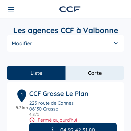
Les agences CCF à Valbonne
Modifier
Liste
Carte
CCF Grasse Le Plan
1
225 route de Cannes
5.7 km
06130 Grasse
4,8
/5
Note de 4.8 sur 5
Fermé aujourd'hui
04 92 42 31 80