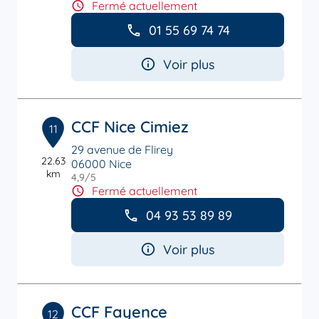
Fermé actuellement
01 55 69 74 74
Voir plus
CCF Nice Cimiez
11
29 avenue de Flirey
22.63
06000 Nice
km
4,9
/5
Note de 4.9 sur 5
Fermé actuellement
04 93 53 89 89
Voir plus
CCF Fayence
12