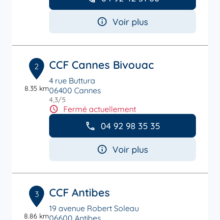
Voir plus
CCF Cannes Bivouac
2
4 rue Buttura
8.35 km
06400 Cannes
4,3
/5
Note de 4.3 sur 5
Fermé actuellement
04 92 98 35 35
Voir plus
CCF Antibes
3
19 avenue Robert Soleau
8.86 km
06600 Antibes