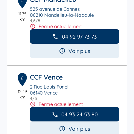
5
525 avenue de Cannes
11.75
06210 Mandelieu-la-Napoule
km
4,6
/5
Note de 4.6 sur 5
Fermé actuellement
04 92 97 73 73
Voir plus
CCF Vence
6
2 Rue Louis Funel
12.49
06140 Vence
km
4
/5
Note de 4 sur 5
Fermé actuellement
04 93 24 53 80
Voir plus