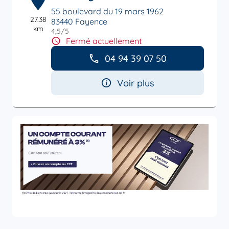
55 boulevard du 19 mars 1962
27.38
83440 Fayence
km
4,5
/5
Note de 4.5 sur 5
Fermé actuellement
04 94 39 07 50
Voir plus