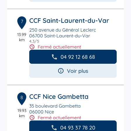
CCF Saint-Laurent-du-Var
7
250 avenue du Général Leclerc
13.99
06700 Saint-Laurent-du-Var
km
4,3
/5
Note de 4.3 sur 5
Fermé actuellement
04 92 12 68 68
Voir plus
CCF Nice Gambetta
8
35 boulevard Gambetta
19.93
06000 Nice
km
Fermé actuellement
04 93 37 78 20