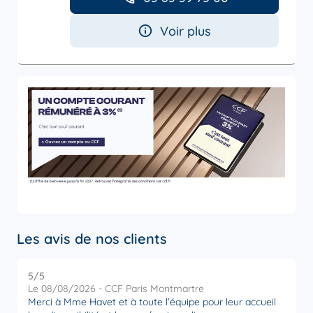
Voir plus
Les avis de nos clients
5
/5
5
Note de 5 sur 5
Le 08/08/2026 - CCF Paris Montmartre
L
Merci à Mme Havet et à toute l’équipe pour leur accueil
M