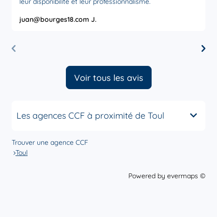
leur disponibilité et leur professionnalisme.
juan@bourges18.com J.
M
Voir tous les avis
Les agences CCF à proximité de Toul
Trouver une agence CCF
Toul
Powered by
evermaps ©