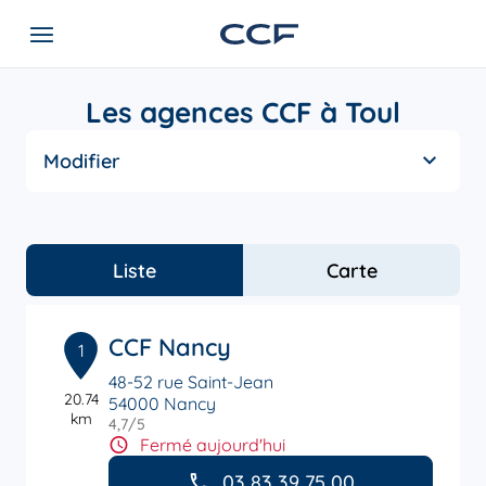
Les agences CCF à Toul
Modifier
Liste
Carte
CCF Nancy
1
48-52 rue Saint-Jean
20.74
54000 Nancy
km
4,7
/5
Note de 4.7 sur 5
Fermé aujourd'hui
03 83 39 75 00