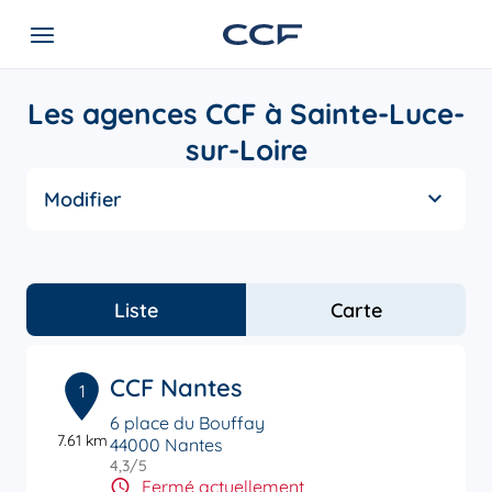
Les agences CCF à Sainte-Luce-
sur-Loire
Modifier
Liste
Carte
CCF Nantes
1
6 place du Bouffay
7.61 km
44000 Nantes
4,3
/5
Note de 4.3 sur 5
Fermé actuellement