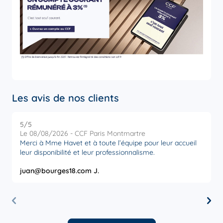
Les avis de nos clients
5
/5
5
Note de 5 sur 5
Le 08/08/2026 - CCF Paris Montmartre
L
Merci à Mme Havet et à toute l’équipe pour leur accueil
M
leur disponibilité et leur professionnalisme.
juan@bourges18.com J.
M