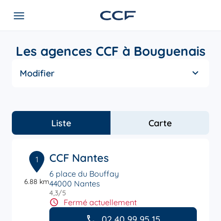
Les agences CCF à Bouguenais
Modifier
Liste
Carte
CCF Nantes
1
6 place du Bouffay
6.88 km
44000 Nantes
4,3
/5
Note de 4.3 sur 5
Fermé actuellement
02 40 99 95 15