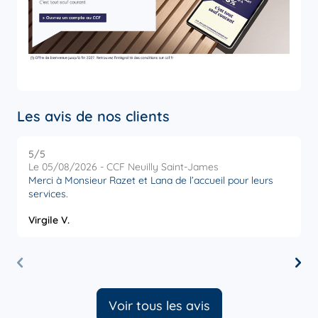
Les avis de nos clients
5
/5
5
Note de 5 sur 5
Le 05/08/2026 - CCF Neuilly Saint-James
L
Merci à Monsieur Razet et Lana de l’accueil pour leurs
R
services.
a
Virgile V.
O
Voir tous les avis