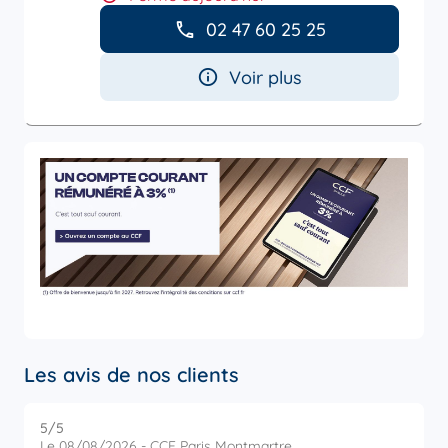
02 47 60 25 25
Voir plus
Les avis de nos clients
5
/5
5
Note de 5 sur 5
Le 08/08/2026 - CCF Paris Montmartre
L