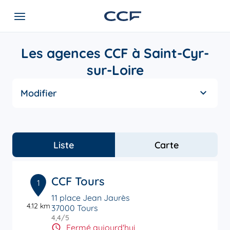
Les agences CCF à Saint-Cyr-
sur-Loire
Modifier
Liste
Carte
CCF Tours
1
11 place Jean Jaurès
4.12 km
37000 Tours
4,4
/5
Note de 4.4 sur 5
Fermé aujourd'hui