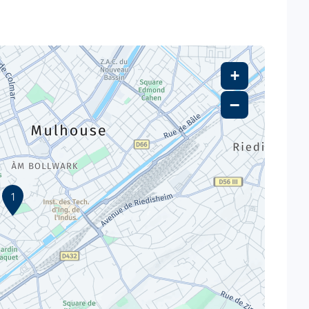
+
−
1