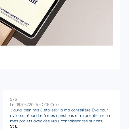
5
/5
Note de 5 sur 5
Le 08/08/2026 - CCF Croix
J’aurai bien mis 6 étoiles✅ à ma conseillère Eva pour
avoir su répondre à mes questions et m’orienter selon
mes projets avec des vrais connaissances sur ces
St E.
sujets.