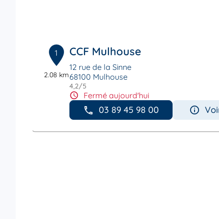
CCF Mulhouse
1
12 rue de la Sinne
2.08 km
68100 Mulhouse
4,2
/5
Note de 4.2 sur 5
Fermé aujourd'hui
03 89 45 98 00
Voi