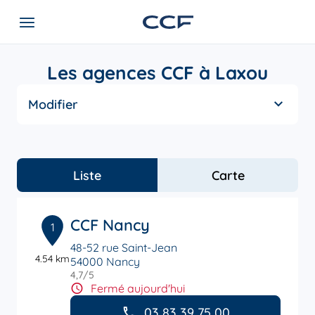
Les agences CCF à Laxou
Modifier
Liste
Carte
CCF Nancy
1
48-52 rue Saint-Jean
4.54 km
54000 Nancy
4,7
/5
Note de 4.7 sur 5
Fermé aujourd'hui
03 83 39 75 00