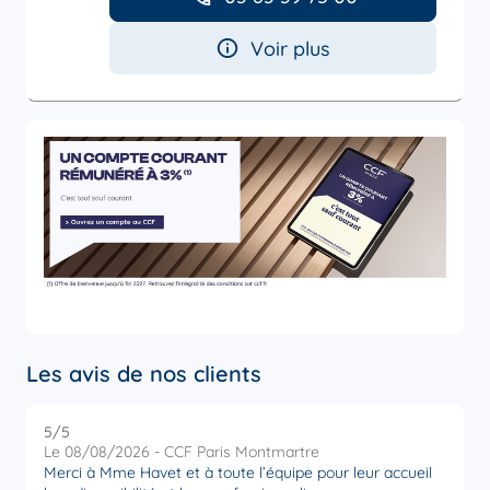
Voir plus
Les avis de nos clients
5
/5
5
Note de 5 sur 5
Le 08/08/2026 - CCF Paris Montmartre
L
Merci à Mme Havet et à toute l’équipe pour leur accueil
M