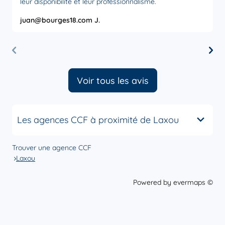
leur disponibilité et leur professionnalisme.
juan@bourges18.com J.
M
Voir tous les avis
Les agences CCF à proximité de Laxou
Trouver une agence CCF
Laxou
Powered by
evermaps ©