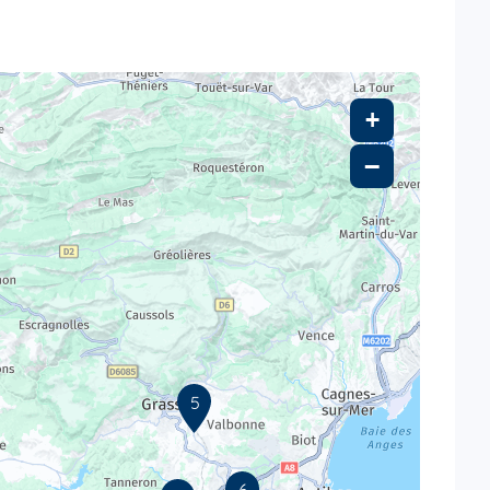
+
−
5
6