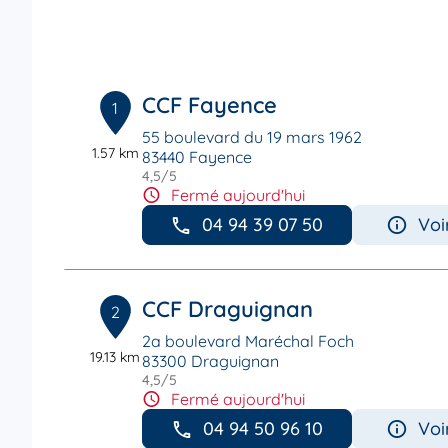
CCF Fayence
1
55 boulevard du 19 mars 1962
1.57 km
83440 Fayence
4,5
/5
Note de 4.5 sur 5
Fermé aujourd'hui
04 94 39 07 50
Voi
CCF Draguignan
2
2a boulevard Maréchal Foch
19.13 km
83300 Draguignan
4,5
/5
Note de 4.5 sur 5
Fermé aujourd'hui
04 94 50 96 10
Voi