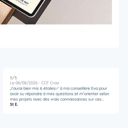
5
/5
Note de 5 sur 5
Le 08/08/2026 - CCF Croix
J’aurai bien mis 6 étoiles✅ à ma conseillère Eva pour
avoir su répondre à mes questions et m’orienter selon
mes projets avec des vrais connaissances sur ces
St E.
sujets.