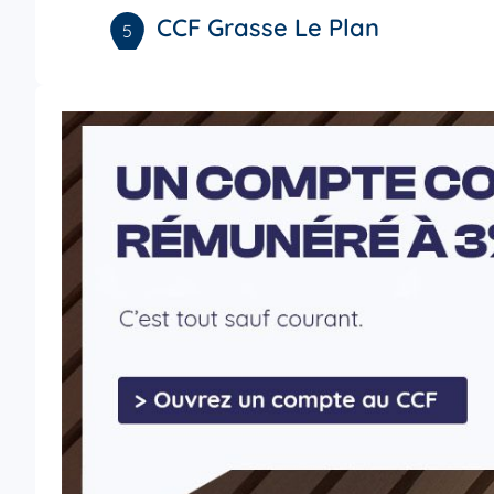
CCF Grasse Le Plan
5
225 route de Cannes
22.9 km
06130 Grasse
4,8
/5
Note de 4.8 sur 5
Fermé aujourd'hui
04 92 42 31 80
Voi
CCF Cannes Bivouac
6
4 rue Buttura
28.42
06400 Cannes
km
4,3
/5
Note de 4.3 sur 5
Fermé aujourd'hui
04 92 98 35 35
Voi