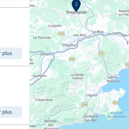
2
r plus
r plus