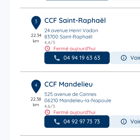
CCF Saint-Raphaël
3
24 avenue Henri Vadon
22.34
83700 Saint-Raphaël
km
4,4
/5
Note de 4.4 sur 5
Fermé aujourd'hui
04 94 19 63 63
Voi
CCF Mandelieu
4
525 avenue de Cannes
22.38
06210 Mandelieu-la-Napoule
km
4,6
/5
Note de 4.6 sur 5
Fermé aujourd'hui
04 92 97 73 73
Voi