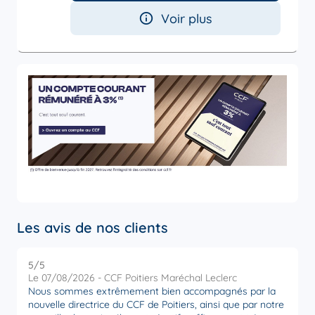
Voir plus
Les avis de nos clients
5
/5
5
Note de 5 sur 5
Le 07/08/2026 - CCF Poitiers Maréchal Leclerc
L
Nous sommes extrêmement bien accompagnés par la
U
nouvelle directrice du CCF de Poitiers, ainsi que par notre
relat