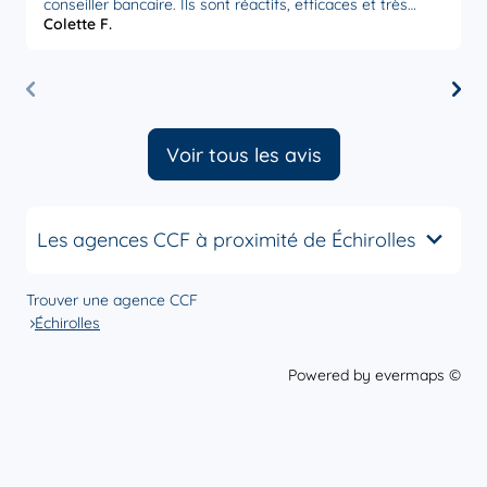
conseiller bancaire. Ils sont réactifs, efficaces et très
. I
Colette F.
J
attentifs à nos besoins. Nous sommes très satisfaits par
trouver l
la disponibilité et l’écoute de ces personnes,
D
actuellement en poste à Poitiers. Merci à eux.
"
la 
b
P
Voir tous les avis
Les agences CCF à proximité de Échirolles
Trouver une agence CCF
Échirolles
Powered by
evermaps ©