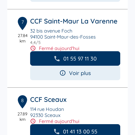
CCF Saint-Maur La Varenne
7
32 bis avenue Foch
27.84
94100 Saint-Maur-des-Fosses
km
4,4
/5
Note de 4.4 sur 5
Fermé aujourd'hui
01 55 97 11 30
Voir plus
CCF Sceaux
8
114 rue Houdan
27.89
92330 Sceaux
km
Fermé aujourd'hui
01 41 13 00 55