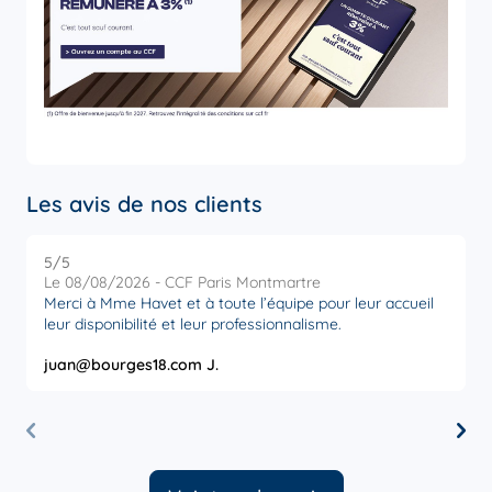
Les avis de nos clients
5
/5
5
Note de 5 sur 5
Le 08/08/2026 - CCF Paris Montmartre
L
Merci à Mme Havet et à toute l’équipe pour leur accueil
M
leur disponibilité et leur professionnalisme.
juan@bourges18.com J.
M