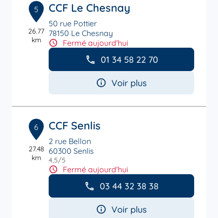
CCF Le Chesnay
5
50 rue Pottier
26.77
78150 Le Chesnay
km
Fermé aujourd'hui
01 34 58 22 70
Voir plus
CCF Senlis
6
2 rue Bellon
27.48
60300 Senlis
km
4,5
/5
Note de 4.5 sur 5
Fermé aujourd'hui
03 44 32 38 38
Voir plus