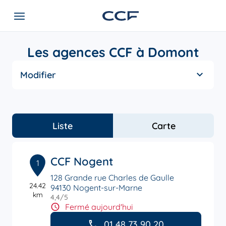
Les agences CCF à Domont
Modifier
Liste
Carte
CCF Nogent
1
128 Grande rue Charles de Gaulle
24.42
94130 Nogent-sur-Marne
km
4,4
/5
Note de 4.4 sur 5
Fermé aujourd'hui
01 48 73 90 20