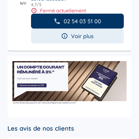
km
4,7
/5
Note de 4.7 sur 5
Fermé actuellement
02 54 03 51 00
Voir plus
Les avis de nos clients