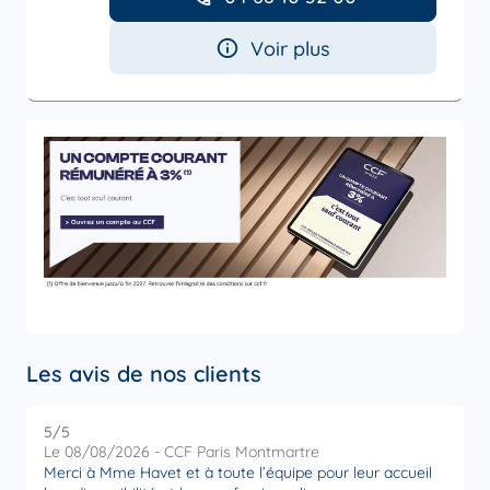
Voir plus
Les avis de nos clients
5
/5
5
Note de 5 sur 5
Le 08/08/2026 - CCF Paris Montmartre
L
Merci à Mme Havet et à toute l’équipe pour leur accueil
M