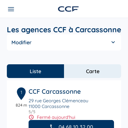
Les agences CCF à Carcassonne
Modifier
Liste
Carte
CCF Carcassonne
1
29 rue Georges Clémenceau
824 m
11000 Carcassonne
5
/5
Note de 5 sur 5
Fermé aujourd'hui
04 68 10 32 00