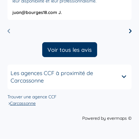
leur disponibilité et leur professionnalisme.
juan@bourges18.com J.
M
Voir tous les avis
Les agences CCF à proximité de
Carcassonne
Trouver une agence CCF
Carcassonne
Powered by
evermaps ©