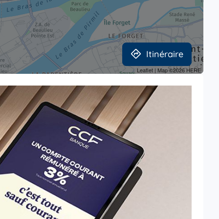
Itinéraire
Leaflet
| Map ©2026
HERE