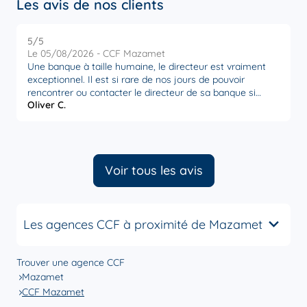
Les avis de nos clients
5
/5
Note de 5 sur 5
Le 05/08/2026 - CCF Mazamet
Une banque à taille humaine, le directeur est vraiment
exceptionnel. Il est si rare de nos jours de pouvoir
rencontrer ou contacter le directeur de sa banque si
Oliver C.
facilement. Un directeur professionnel, à l’écoute et
surtout très sympathique. Je recommande vraiment
cette agence!
Voir tous les avis
Les agences CCF à proximité de Mazamet
Trouver une agence CCF
Mazamet
CCF Mazamet