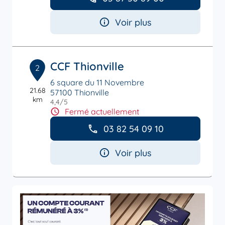
Voir plus
CCF Thionville
2
6 square du 11 Novembre
21.68
57100 Thionville
km
4,4
/5
Note de 4.4 sur 5
Fermé actuellement
03 82 54 09 10
Voir plus