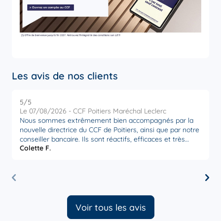
Les avis de nos clients
5
/5
5
Note de 5 sur 5
Le 07/08/2026 - CCF Poitiers Maréchal Leclerc
L
Nous sommes extrêmement bien accompagnés par la
U
nouvelle directrice du CCF de Poitiers, ainsi que par notre
relat
conseiller bancaire. Ils sont réactifs, efficaces et très
. I
Colette F.
J
attentifs à nos besoins. Nous sommes très satisfaits par
trouver l
la disponibilité et l’écoute de ces personnes,
D
actuellement en poste à Poitiers. Merci à eux.
"
la 
b
P
Voir tous les avis