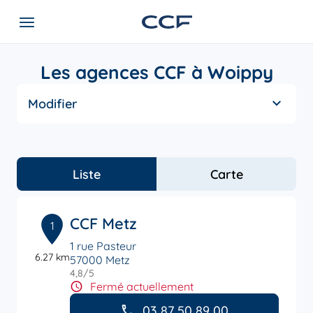
Les agences CCF à Woippy
Modifier
Liste
Carte
CCF Metz
1
1 rue Pasteur
6.27 km
57000 Metz
4,8
/5
Note de 4.8 sur 5
Fermé actuellement
03 87 50 89 00