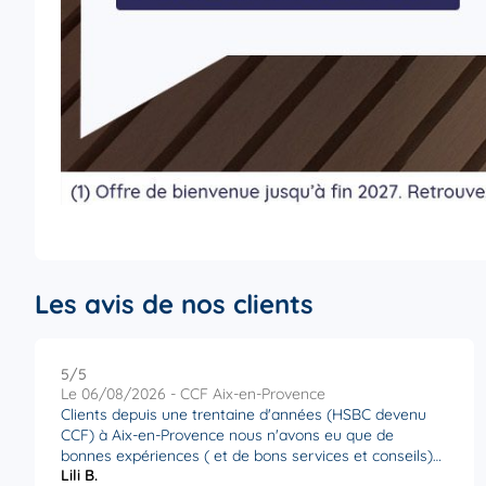
Les avis de nos clients
5
/5
Note de 5 sur 5
Le 06/08/2026 - CCF Aix-en-Provence
Clients depuis une trentaine d'années (HSBC devenu
CCF) à Aix-en-Provence nous n'avons eu que de
bonnes expériences ( et de bons services et conseils)
Lili B.
de la part de l' équipe que ce soit le directeur d'agence