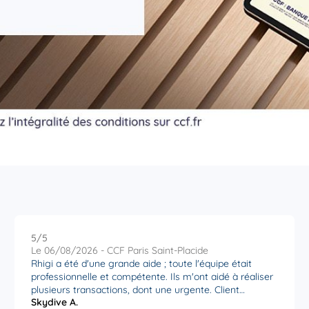
5
/5
Note de 5 sur 5
Le 06/08/2026 - CCF Paris Saint-Placide
Rhigi a été d'une grande aide ; toute l'équipe était
professionnelle et compétente. Ils m'ont aidé à réaliser
plusieurs transactions, dont une urgente. Client
Skydive A.
satisfait. Merci Agence St Placide