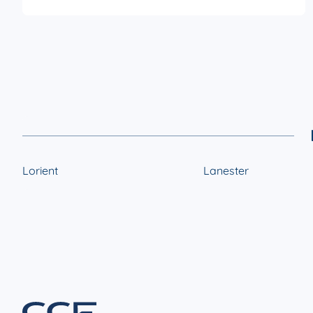
ou notre conseillère Sophie Baudonnière qui est très
attentive et réactive à nos demandes. Établissement
sérieux que l'on peut recommander.
Lorient
Lanester