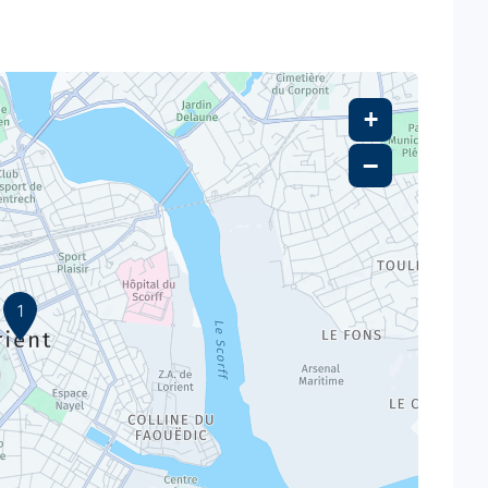
+
−
1