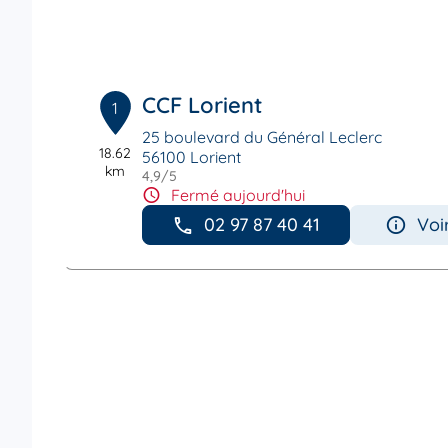
CCF Lorient
1
25 boulevard du Général Leclerc
18.62
56100 Lorient
km
4,9
/5
Note de 4.9 sur 5
Fermé aujourd'hui
02 97 87 40 41
Voi