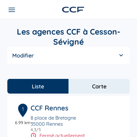
Les agences CCF à Cesson-
Sévigné
Modifier
Liste
Carte
CCF Rennes
1
8 place de Bretagne
6.99 km
35000 Rennes
4,3
/5
Note de 4.3 sur 5
Fermé actuellement