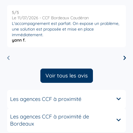
5
/5
5
Note de 5 sur 5
Le 11/07/2026 - CCF Bordeaux Caudéran
L
L'accompagnement est parfait. On expose un problème,
T
une solution est proposée et mise en place
c
immédiatement.
yann f.
M
Voir tous les avis
Les agences CCF à proximité
Les agences CCF à proximité de
Bordeaux